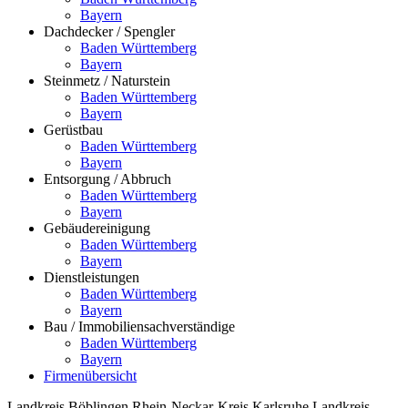
Bayern
Dachdecker / Spengler
Baden Württemberg
Bayern
Steinmetz / Naturstein
Baden Württemberg
Bayern
Gerüstbau
Baden Württemberg
Bayern
Entsorgung / Abbruch
Baden Württemberg
Bayern
Gebäudereinigung
Baden Württemberg
Bayern
Dienstleistungen
Baden Württemberg
Bayern
Bau / Immobiliensachverständige
Baden Württemberg
Bayern
Firmenübersicht
Landkreis Böblingen
Rhein-Neckar-Kreis
Karlsruhe
Landkreis