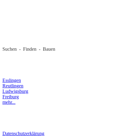
REGIONALE FIRMEN
Suchen - Finden - Bauen
LANDKREIS
Esslingen
Reutlingen
Ludwigsburg
Freiburg
mehr...
RECHTLICHES
Datenschutzerklärung