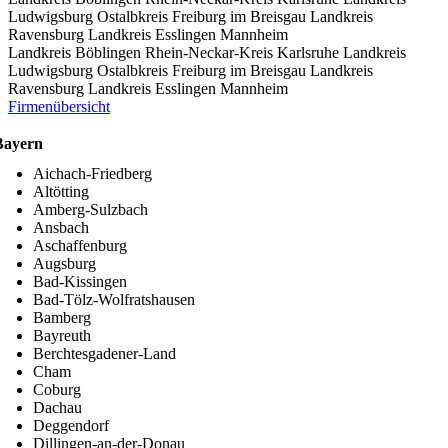
Ludwigsburg
Ostalbkreis
Freiburg im Breisgau
Landkreis
Ravensburg
Landkreis Esslingen
Mannheim
Landkreis Böblingen
Rhein-Neckar-Kreis
Karlsruhe
Landkreis
Ludwigsburg
Ostalbkreis
Freiburg im Breisgau
Landkreis
Ravensburg
Landkreis Esslingen
Mannheim
Firmenübersicht
Bayern
Aichach-Friedberg
Altötting
Amberg-Sulzbach
Ansbach
Aschaffenburg
Augsburg
Bad-Kissingen
Bad-Tölz-Wolfratshausen
Bamberg
Bayreuth
Berchtesgadener-Land
Cham
Coburg
Dachau
Deggendorf
Dillingen-an-der-Donau