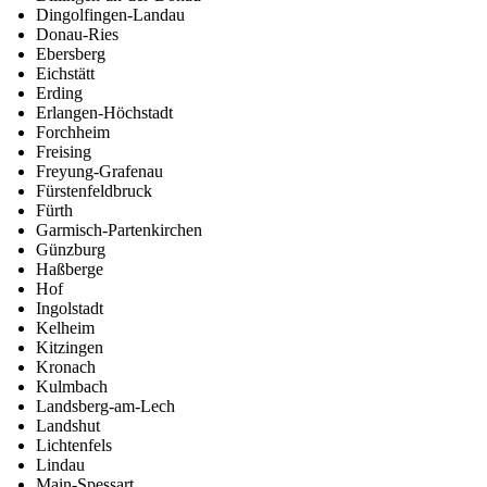
Dingolfingen-Landau
Donau-Ries
Ebersberg
Eichstätt
Erding
Erlangen-Höchstadt
Forchheim
Freising
Freyung-Grafenau
Fürstenfeldbruck
Fürth
Garmisch-Partenkirchen
Günzburg
Haßberge
Hof
Ingolstadt
Kelheim
Kitzingen
Kronach
Kulmbach
Landsberg-am-Lech
Landshut
Lichtenfels
Lindau
Main-Spessart