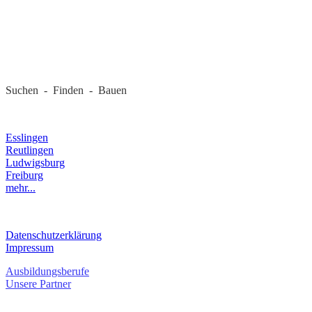
REGIONALE FIRMEN
Suchen - Finden - Bauen
LANDKREIS
Esslingen
Reutlingen
Ludwigsburg
Freiburg
mehr...
RECHTLICHES
Datenschutzerklärung
Impressum
Ausbildungsberufe
Unsere Partner
SERVICE / KONTAKT