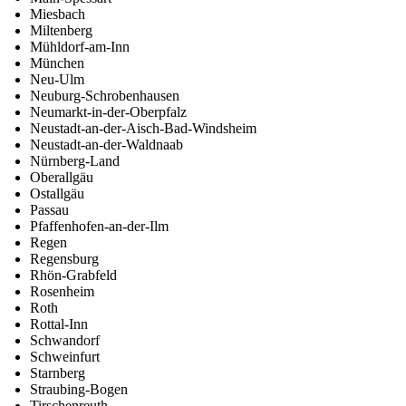
Miesbach
Miltenberg
Mühldorf-am-Inn
München
Neu-Ulm
Neuburg-Schrobenhausen
Neumarkt-in-der-Oberpfalz
Neustadt-an-der-Aisch-Bad-Windsheim
Neustadt-an-der-Waldnaab
Nürnberg-Land
Oberallgäu
Ostallgäu
Passau
Pfaffenhofen-an-der-Ilm
Regen
Regensburg
Rhön-Grabfeld
Rosenheim
Roth
Rottal-Inn
Schwandorf
Schweinfurt
Starnberg
Straubing-Bogen
Tirschenreuth