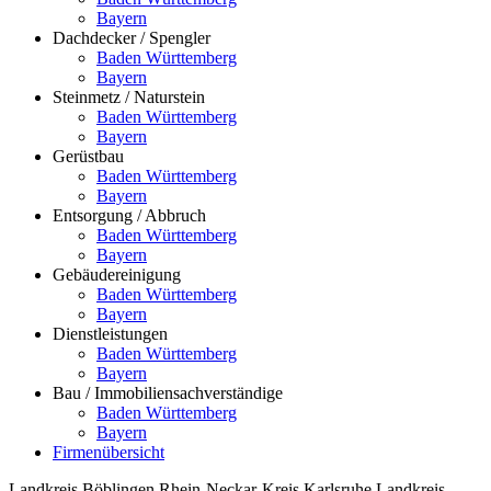
Bayern
Dachdecker / Spengler
Baden Württemberg
Bayern
Steinmetz / Naturstein
Baden Württemberg
Bayern
Gerüstbau
Baden Württemberg
Bayern
Entsorgung / Abbruch
Baden Württemberg
Bayern
Gebäudereinigung
Baden Württemberg
Bayern
Dienstleistungen
Baden Württemberg
Bayern
Bau / Immobiliensachverständige
Baden Württemberg
Bayern
Firmenübersicht
Landkreis Böblingen
Rhein-Neckar-Kreis
Karlsruhe
Landkreis