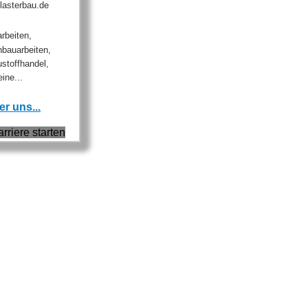
lasterbau.de
rbeiten,
nbauarbeiten,
ustoffhandel,
ine...
r uns...
arriere starten