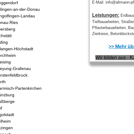
E-Mail: info@altmann-pf
ggendorf
llingen-an-der-Donau
Leistungen:
Erdbaua
ngolfingen-Landau
Tiefbauarbeiten, Straße
nau-Ries
Pflasterbauarbeiten, Ba
ersberg
Zierkiese, Betonblockste
chstätt
ding
>> Mehr übe
langen-Höchstadt
orchheim
Wir bilden aus - K
eising
eyung-Grafenau
rstenfeldbruck
rth
rmisch-Partenkirchen
ünzburg
aßberge
f
golstadt
lheim
tzingen