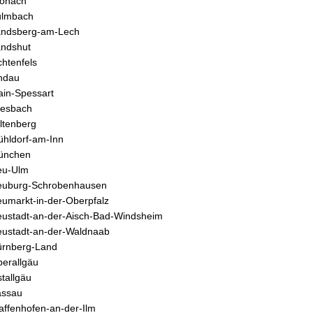
ronach
ulmbach
andsberg-am-Lech
ndshut
chtenfels
ndau
in-Spessart
iesbach
ltenberg
hldorf-am-Inn
ünchen
eu-Ulm
euburg-Schrobenhausen
umarkt-in-der-Oberpfalz
ustadt-an-der-Aisch-Bad-Windsheim
ustadt-an-der-Waldnaab
rnberg-Land
erallgäu
tallgäu
assau
affenhofen-an-der-Ilm