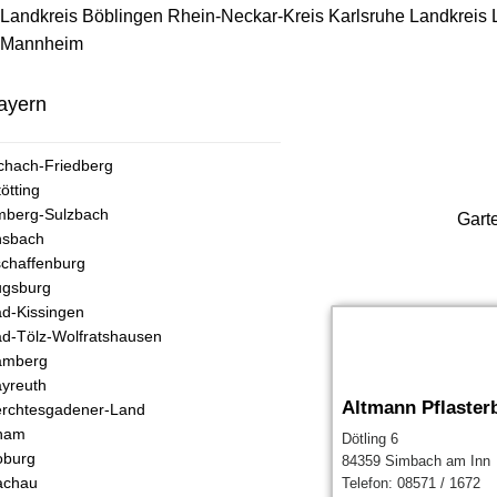
Landkreis Böblingen
Rhein-Neckar-Kreis
Karlsruhe
Landkreis
Mannheim
ayern
chach-Friedberg
tötting
mberg-Sulzbach
Gart
nsbach
chaffenburg
ugsburg
d-Kissingen
d-Tölz-Wolfratshausen
amberg
yreuth
Altmann Pflaste
rchtesgadener-Land
ham
Dötling 6
oburg
84359 Simbach am Inn
achau
Telefon: 08571 / 1672