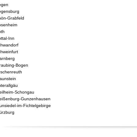
egen
egensburg
ön-Grabfeld
osenheim
th
ttal-Inn
hwandorf
hweinfurt
arnberg
raubing-Bogen
rschenreuth
aunstein
terallgäu
ilheim-Schongau
eißenburg-Gunzenhausen
nsiedel-im-Fichtelgebirge
ürzburg