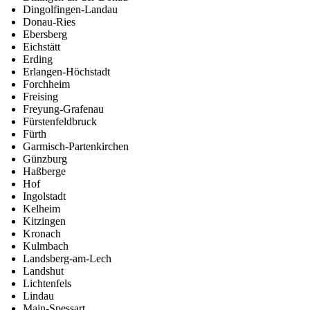
Dingolfingen-Landau
Donau-Ries
Ebersberg
Eichstätt
Erding
Erlangen-Höchstadt
Forchheim
Freising
Freyung-Grafenau
Fürstenfeldbruck
Fürth
Garmisch-Partenkirchen
Günzburg
Haßberge
Hof
Ingolstadt
Kelheim
Kitzingen
Kronach
Kulmbach
Landsberg-am-Lech
Landshut
Lichtenfels
Lindau
Main-Spessart