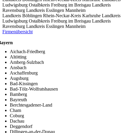
Ludwigsburg
Ostalbkreis
Freiburg im Breisgau
Landkreis
Ravensburg
Landkreis Esslingen
Mannheim
Landkreis Böblingen
Rhein-Neckar-Kreis
Karlsruhe
Landkreis
Ludwigsburg
Ostalbkreis
Freiburg im Breisgau
Landkreis
Ravensburg
Landkreis Esslingen
Mannheim
Firmenübersicht
Bayern
Aichach-Friedberg
Altötting
Amberg-Sulzbach
Ansbach
Aschaffenburg
Augsburg
Bad-Kissingen
Bad-Tölz-Wolfratshausen
Bamberg
Bayreuth
Berchtesgadener-Land
Cham
Coburg
Dachau
Deggendorf
Dillingen-an-der-Donau