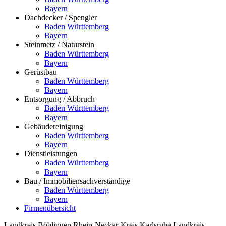
Bayern
Dachdecker / Spengler
Baden Württemberg
Bayern
Steinmetz / Naturstein
Baden Württemberg
Bayern
Gerüstbau
Baden Württemberg
Bayern
Entsorgung / Abbruch
Baden Württemberg
Bayern
Gebäudereinigung
Baden Württemberg
Bayern
Dienstleistungen
Baden Württemberg
Bayern
Bau / Immobiliensachverständige
Baden Württemberg
Bayern
Firmenübersicht
Landkreis Böblingen
Rhein-Neckar-Kreis
Karlsruhe
Landkreis