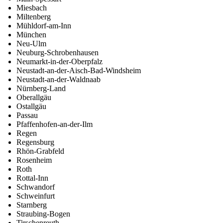
Miesbach
Miltenberg
Mühldorf-am-Inn
München
Neu-Ulm
Neuburg-Schrobenhausen
Neumarkt-in-der-Oberpfalz
Neustadt-an-der-Aisch-Bad-Windsheim
Neustadt-an-der-Waldnaab
Nürnberg-Land
Oberallgäu
Ostallgäu
Passau
Pfaffenhofen-an-der-Ilm
Regen
Regensburg
Rhön-Grabfeld
Rosenheim
Roth
Rottal-Inn
Schwandorf
Schweinfurt
Starnberg
Straubing-Bogen
Tirschenreuth