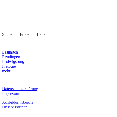
REGIONALE FIRMEN
Suchen - Finden - Bauen
LANDKREIS
Esslingen
Reutlingen
Ludwigsburg
Freiburg
mehr...
RECHTLICHES
Datenschutzerklärung
Impressum
Ausbildungsberufe
Unsere Partner
SERVICE / KONTAKT