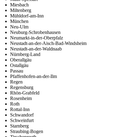
Miesbach
Miltenberg
Mühldorf-am-Inn
München
Neu-Ulm
Neuburg-Schrobenhausen
Neumarkt-in-der-Oberpfalz
Neustadt-an-der-Aisch-Bad-Windsheim
Neustadt-an-der-Waldnaab
Nürnberg-Land
Oberallgäu
Ostallgäu
Passau
Pfaffenhofen-an-der-Ilm
Regen
Regensburg
Rhön-Grabfeld
Rosenheim
Roth
Rottal-Inn
Schwandorf
Schweinfurt
Starnberg
Straubing-Bogen
Tirschenreuth