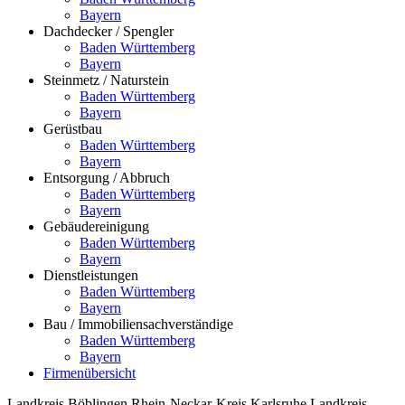
Bayern
Dachdecker / Spengler
Baden Württemberg
Bayern
Steinmetz / Naturstein
Baden Württemberg
Bayern
Gerüstbau
Baden Württemberg
Bayern
Entsorgung / Abbruch
Baden Württemberg
Bayern
Gebäudereinigung
Baden Württemberg
Bayern
Dienstleistungen
Baden Württemberg
Bayern
Bau / Immobiliensachverständige
Baden Württemberg
Bayern
Firmenübersicht
Landkreis Böblingen
Rhein-Neckar-Kreis
Karlsruhe
Landkreis