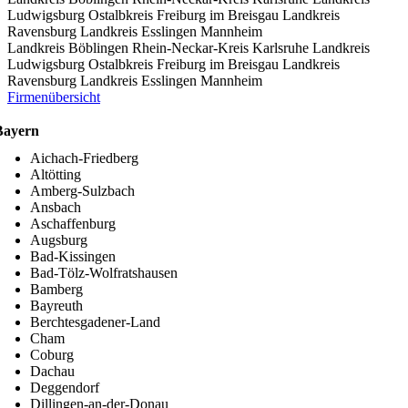
Ludwigsburg
Ostalbkreis
Freiburg im Breisgau
Landkreis
Ravensburg
Landkreis Esslingen
Mannheim
Landkreis Böblingen
Rhein-Neckar-Kreis
Karlsruhe
Landkreis
Ludwigsburg
Ostalbkreis
Freiburg im Breisgau
Landkreis
Ravensburg
Landkreis Esslingen
Mannheim
Firmenübersicht
Bayern
Aichach-Friedberg
Altötting
Amberg-Sulzbach
Ansbach
Aschaffenburg
Augsburg
Bad-Kissingen
Bad-Tölz-Wolfratshausen
Bamberg
Bayreuth
Berchtesgadener-Land
Cham
Coburg
Dachau
Deggendorf
Dillingen-an-der-Donau