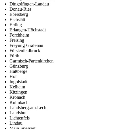
Dingolfingen-Landau
Donau-Ries
Ebersberg
Eichstätt
Erding
Erlangen-Höchstadt
Forchheim
Freising
Freyung-Grafenau
Fürstenfeldbruck
Fürth
Garmisch-Partenkirchen
Günzburg
Haßberge
Hof
Ingolstadt
Kelheim
Kitzingen
Kronach
Kulmbach
Landsberg-am-Lech
Landshut
Lichtenfels
Lindau
Main-Spessart