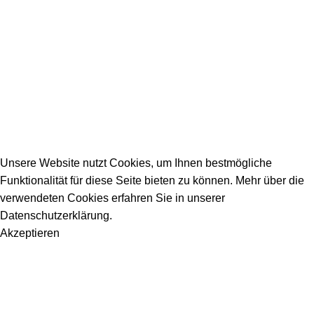
Allgemeine Fragen
_________________________________________
info@dein-bauportal.de
2026 Copyright DEIN-BAUPORTAL
Schreiner, Maler, Fliesenleger, GalaBau, Elektriker,
Bauunternehmen, Küchenbau...
Unsere Website nutzt Cookies, um Ihnen bestmögliche
Funktionalität für diese Seite bieten zu können. Mehr über die
verwendeten Cookies erfahren Sie in unserer
Datenschutzerklärung.
Akzeptieren