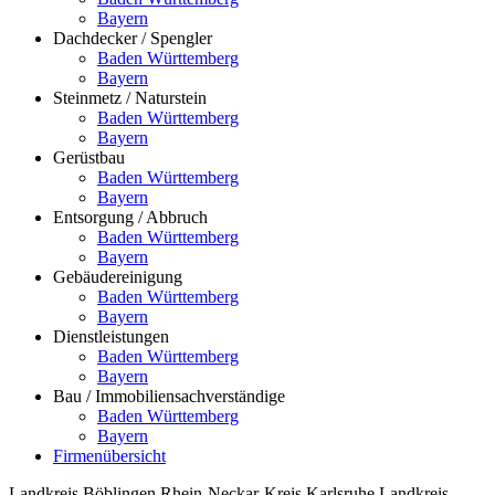
Bayern
Dachdecker / Spengler
Baden Württemberg
Bayern
Steinmetz / Naturstein
Baden Württemberg
Bayern
Gerüstbau
Baden Württemberg
Bayern
Entsorgung / Abbruch
Baden Württemberg
Bayern
Gebäudereinigung
Baden Württemberg
Bayern
Dienstleistungen
Baden Württemberg
Bayern
Bau / Immobiliensachverständige
Baden Württemberg
Bayern
Firmenübersicht
Landkreis Böblingen
Rhein-Neckar-Kreis
Karlsruhe
Landkreis