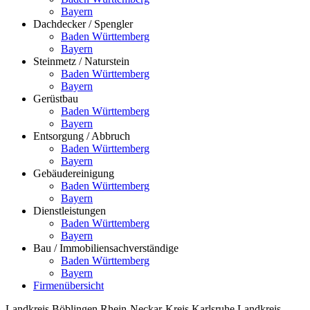
Bayern
Dachdecker / Spengler
Baden Württemberg
Bayern
Steinmetz / Naturstein
Baden Württemberg
Bayern
Gerüstbau
Baden Württemberg
Bayern
Entsorgung / Abbruch
Baden Württemberg
Bayern
Gebäudereinigung
Baden Württemberg
Bayern
Dienstleistungen
Baden Württemberg
Bayern
Bau / Immobiliensachverständige
Baden Württemberg
Bayern
Firmenübersicht
Landkreis Böblingen
Rhein-Neckar-Kreis
Karlsruhe
Landkreis