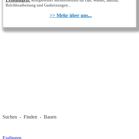
Kompetenter Meisterbetrieb für Gas, Wasser, Sanitär,
Belchbearbeitung und Gasheizungen...
>> Mehr über uns...
REGIONALE FIRMEN
Suchen - Finden - Bauen
LANDKREIS
Esslingen