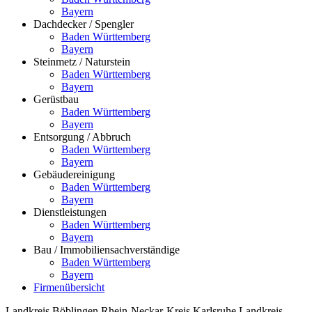
Bayern
Dachdecker / Spengler
Baden Württemberg
Bayern
Steinmetz / Naturstein
Baden Württemberg
Bayern
Gerüstbau
Baden Württemberg
Bayern
Entsorgung / Abbruch
Baden Württemberg
Bayern
Gebäudereinigung
Baden Württemberg
Bayern
Dienstleistungen
Baden Württemberg
Bayern
Bau / Immobiliensachverständige
Baden Württemberg
Bayern
Firmenübersicht
Landkreis Böblingen
Rhein-Neckar-Kreis
Karlsruhe
Landkreis