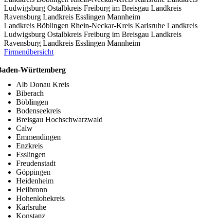
Ludwigsburg
Ostalbkreis
Freiburg im Breisgau
Landkreis
Ravensburg
Landkreis Esslingen
Mannheim
Landkreis Böblingen
Rhein-Neckar-Kreis
Karlsruhe
Landkreis
Ludwigsburg
Ostalbkreis
Freiburg im Breisgau
Landkreis
Ravensburg
Landkreis Esslingen
Mannheim
Firmenübersicht
Baden-Württemberg
Alb Donau Kreis
Biberach
Böblingen
Bodenseekreis
Breisgau Hochschwarzwald
Calw
Emmendingen
Enzkreis
Esslingen
Freudenstadt
Göppingen
Heidenheim
Heilbronn
Hohenlohekreis
Karlsruhe
Konstanz