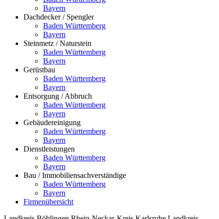
Bayern
Dachdecker / Spengler
Baden Württemberg
Bayern
Steinmetz / Naturstein
Baden Württemberg
Bayern
Gerüstbau
Baden Württemberg
Bayern
Entsorgung / Abbruch
Baden Württemberg
Bayern
Gebäudereinigung
Baden Württemberg
Bayern
Dienstleistungen
Baden Württemberg
Bayern
Bau / Immobiliensachverständige
Baden Württemberg
Bayern
Firmenübersicht
Landkreis Böblingen
Rhein-Neckar-Kreis
Karlsruhe
Landkreis