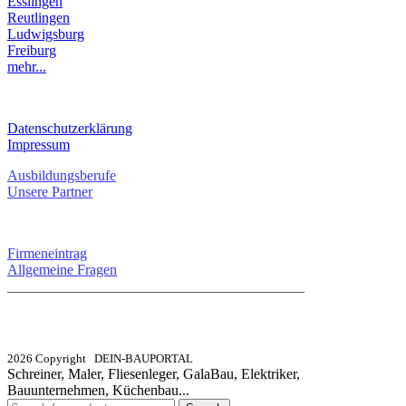
Esslingen
Reutlingen
Ludwigsburg
Freiburg
mehr...
RECHTLICHES
Datenschutzerklärung
Impressum
Ausbildungsberufe
Unsere Partner
SERVICE / KONTAKT
Firmeneintrag
Allgemeine Fragen
_________________________________________
info@dein-bauportal.de
2026 Copyright DEIN-BAUPORTAL
Schreiner, Maler, Fliesenleger, GalaBau, Elektriker,
Bauunternehmen, Küchenbau...