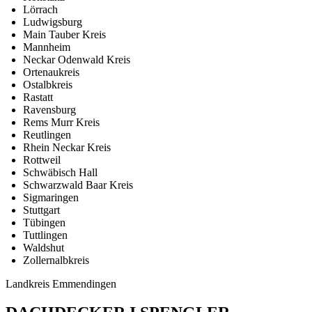
Lörrach
Ludwigsburg
Main Tauber Kreis
Mannheim
Neckar Odenwald Kreis
Ortenaukreis
Ostalbkreis
Rastatt
Ravensburg
Rems Murr Kreis
Reutlingen
Rhein Neckar Kreis
Rottweil
Schwäbisch Hall
Schwarzwald Baar Kreis
Sigmaringen
Stuttgart
Tübingen
Tuttlingen
Waldshut
Zollernalbkreis
Landkreis Emmendingen