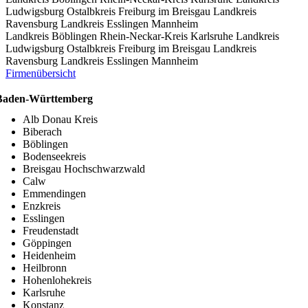
Ludwigsburg
Ostalbkreis
Freiburg im Breisgau
Landkreis
Ravensburg
Landkreis Esslingen
Mannheim
Landkreis Böblingen
Rhein-Neckar-Kreis
Karlsruhe
Landkreis
Ludwigsburg
Ostalbkreis
Freiburg im Breisgau
Landkreis
Ravensburg
Landkreis Esslingen
Mannheim
Firmenübersicht
Baden-Württemberg
Alb Donau Kreis
Biberach
Böblingen
Bodenseekreis
Breisgau Hochschwarzwald
Calw
Emmendingen
Enzkreis
Esslingen
Freudenstadt
Göppingen
Heidenheim
Heilbronn
Hohenlohekreis
Karlsruhe
Konstanz