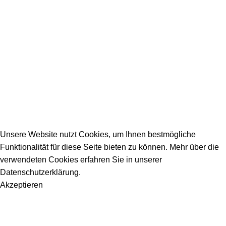
Firmeneintrag
Allgemeine Fragen
_________________________________________
info@dein-bauportal.de
2026 Copyright DEIN-BAUPORTAL
Schreiner, Maler, Fliesenleger, GalaBau, Elektriker,
Bauunternehmen, Küchenbau...
Unsere Website nutzt Cookies, um Ihnen bestmögliche
Funktionalität für diese Seite bieten zu können. Mehr über die
verwendeten Cookies erfahren Sie in unserer
Datenschutzerklärung.
Akzeptieren