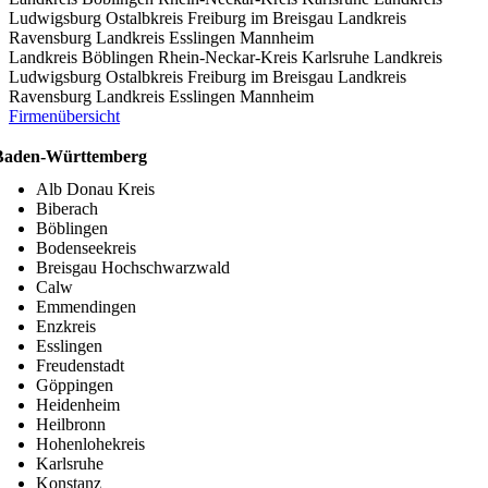
Ludwigsburg
Ostalbkreis
Freiburg im Breisgau
Landkreis
Ravensburg
Landkreis Esslingen
Mannheim
Landkreis Böblingen
Rhein-Neckar-Kreis
Karlsruhe
Landkreis
Ludwigsburg
Ostalbkreis
Freiburg im Breisgau
Landkreis
Ravensburg
Landkreis Esslingen
Mannheim
Firmenübersicht
Baden-Württemberg
Alb Donau Kreis
Biberach
Böblingen
Bodenseekreis
Breisgau Hochschwarzwald
Calw
Emmendingen
Enzkreis
Esslingen
Freudenstadt
Göppingen
Heidenheim
Heilbronn
Hohenlohekreis
Karlsruhe
Konstanz