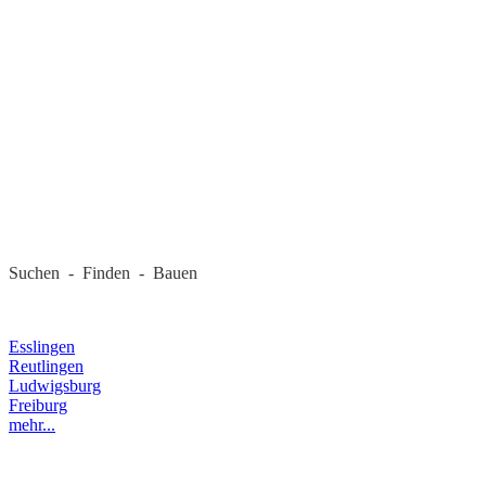
REGIONALE FIRMEN
Suchen - Finden - Bauen
LANDKREIS
Esslingen
Reutlingen
Ludwigsburg
Freiburg
mehr...
RECHTLICHES