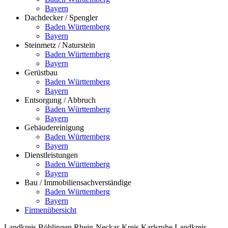
Bayern
Dachdecker / Spengler
Baden Württemberg
Bayern
Steinmetz / Naturstein
Baden Württemberg
Bayern
Gerüstbau
Baden Württemberg
Bayern
Entsorgung / Abbruch
Baden Württemberg
Bayern
Gebäudereinigung
Baden Württemberg
Bayern
Dienstleistungen
Baden Württemberg
Bayern
Bau / Immobiliensachverständige
Baden Württemberg
Bayern
Firmenübersicht
Landkreis Böblingen
Rhein-Neckar-Kreis
Karlsruhe
Landkreis