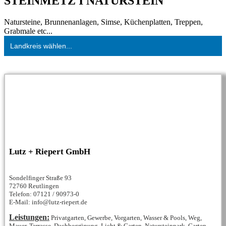
STEINMETZ I NATURSTEIN
Natursteine, Brunnenanlagen, Simse, Küchenplatten, Treppen,
Grabmale etc...
Landkreis wählen...
Lutz + Riepert GmbH
Sondelfinger Straße 93
72760 Reutlingen
Telefon: 07121 / 90973-0
E-Mail: info@lutz-riepert.de
Leistungen:
Privatgarten, Gewerbe, Vorgarten, Wasser & Pools, Weg,
Mauer, Terrasse, Dachbegrünung, Licht & Garten, Natursteinpark, Garten