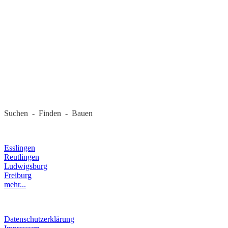
REGIONALE FIRMEN
Suchen - Finden - Bauen
LANDKREIS
Esslingen
Reutlingen
Ludwigsburg
Freiburg
mehr...
RECHTLICHES
Datenschutzerklärung