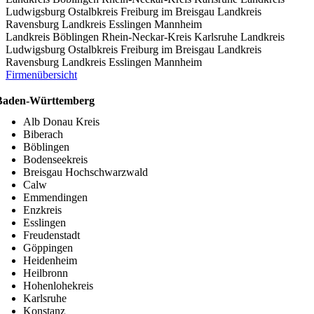
Ludwigsburg
Ostalbkreis
Freiburg im Breisgau
Landkreis
Ravensburg
Landkreis Esslingen
Mannheim
Landkreis Böblingen
Rhein-Neckar-Kreis
Karlsruhe
Landkreis
Ludwigsburg
Ostalbkreis
Freiburg im Breisgau
Landkreis
Ravensburg
Landkreis Esslingen
Mannheim
Firmenübersicht
Baden-Württemberg
Alb Donau Kreis
Biberach
Böblingen
Bodenseekreis
Breisgau Hochschwarzwald
Calw
Emmendingen
Enzkreis
Esslingen
Freudenstadt
Göppingen
Heidenheim
Heilbronn
Hohenlohekreis
Karlsruhe
Konstanz