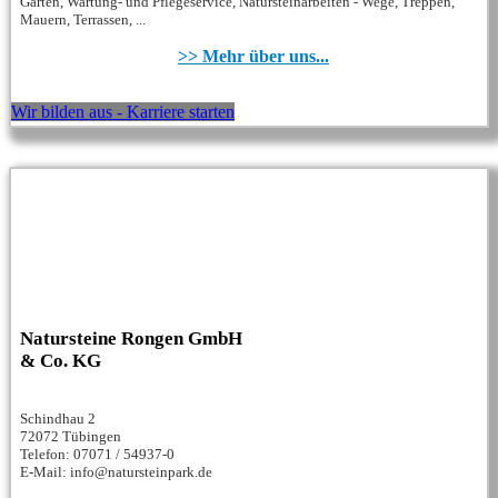
Garten, Wartung- und Pflegeservice, Natursteinarbeiten - Wege, Treppen,
Mauern, Terrassen, ...
>> Mehr über uns...
Wir bilden aus - Karriere starten
Natursteine Rongen GmbH
& Co. KG
Schindhau 2
72072 Tübingen
Telefon: 07071 / 54937-0
E-Mail: info@natursteinpark.de