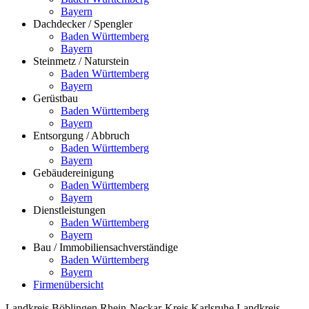
Bayern
Dachdecker / Spengler
Baden Württemberg
Bayern
Steinmetz / Naturstein
Baden Württemberg
Bayern
Gerüstbau
Baden Württemberg
Bayern
Entsorgung / Abbruch
Baden Württemberg
Bayern
Gebäudereinigung
Baden Württemberg
Bayern
Dienstleistungen
Baden Württemberg
Bayern
Bau / Immobiliensachverständige
Baden Württemberg
Bayern
Firmenübersicht
Landkreis Böblingen
Rhein-Neckar-Kreis
Karlsruhe
Landkreis