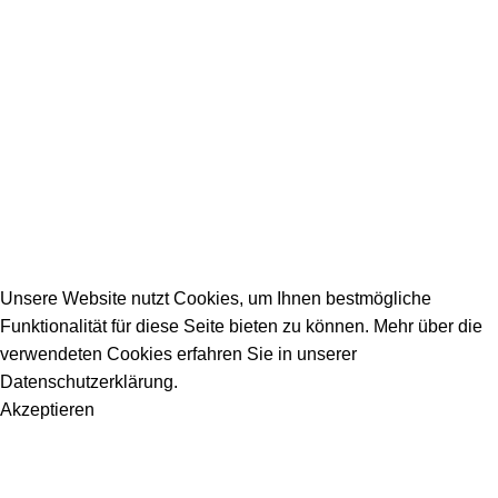
Firmeneintrag
Allgemeine Fragen
_________________________________________
info@dein-bauportal.de
2026 Copyright DEIN-BAUPORTAL
Schreiner, Maler, Fliesenleger, GalaBau, Elektriker,
Bauunternehmen, Küchenbau...
Unsere Website nutzt Cookies, um Ihnen bestmögliche
Funktionalität für diese Seite bieten zu können. Mehr über die
verwendeten Cookies erfahren Sie in unserer
Datenschutzerklärung.
Akzeptieren