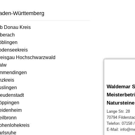
aden-Württemberg
lb Donau Kreis
iberach
öblingen
odenseekreis
reisgau Hochschwarzwald
alw
mmendingen
nzkreis
Waldemar S
sslingen
Meisterbetr
reudenstadt
öppingen
Natursteine
eidenheim
Lange Str. 28
eilbronn
70794 Filderstad
Telefon: 07158 
ohenlohekreis
E-Mail: info@me
arlsruhe