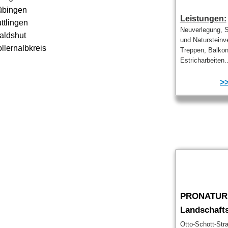
übingen
Leistungen:
ttlingen
Neuverlegung, S
aldshut
und Natursteinve
llernalbkreis
Treppen, Balkon
Estricharbeiten..
>>
PRONATUR 
Landschaf
Otto-Schott-Str