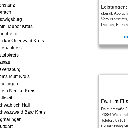
onstanz
Leistungen:
örrach
überall, Abbruch
udwigsburg
Verputzarbeiten
Decken, Estrich
ain Tauber Kreis
annheim
>>
eckar Odenwald Kreis
rtenaukreis
talbkreis
statt
avensburg
ems Murr Kreis
eutlingen
hein Neckar Kreis
ttweil
Fa. r+m Fli
chwäbisch Hall
Daimlerstraße 2
chwarzwald Baar Kreis
71384 Weinstad
igmaringen
Telefon: 07151 
uttgart
E-Mail: info@r-u