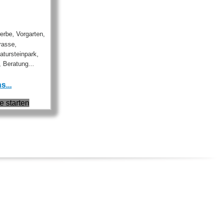
erbe, Vorgarten,
rasse,
atursteinpark,
 Beratung...
s...
e starten