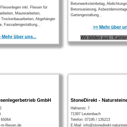
Betonwerksteinbelag, Abdichtungs
Fliesenlegen inkl. Fliesen für
Betonsanierung, Asbestdemontag
arbeiten, Maurerarbeiten,
Gartengestaltung...
, Trockenbauarbeiten, Abgehängte
e, Fassadengestaltung...
>> Mehr über un
 Mehr über uns...
Wir bilden aus - Karrier
esenlegerbetrieb GmbH
StoneDirekt - Naturstein
2
Häfnerstr. 7
t
71397 Leutenbach
/ 65064
Telefon: 07195 / 135213
-m-fliesen.de
E-Mail: info@stonedirekt-naturste