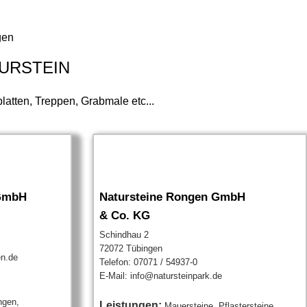
gen
TURSTEIN
atten, Treppen, Grabmale etc...
GmbH
Natursteine Rongen GmbH
& Co. KG
Schindhau 2
72072 Tübingen
en.de
Telefon: 07071 / 54937-0
E-Mail: info@natursteinpark.de
ngen,
Leistungen:
Mauersteine, Pflastersteine,