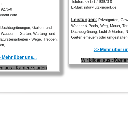
Telefon: 07121 / 90973-0
n
E-Mail: info@lutz-riepert.de
/ 9275-0
onatur.com
Leistungen:
Privatgarten, Gew
Wasser & Pools, Weg, Mauer, Ter
Dachbegrünungen, Garten- und
Dachbegrünung, Licht & Garten, N
 Wasser im Garten, Wartung- und
Garten erneuern oder umgestalten,
Natursteinarbeiten - Wege, Treppen,
n, ...
>> Mehr über un
 Mehr über uns...
Wir bilden aus - Karrier
en aus - Karriere starten