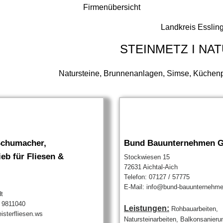
Firmenübersicht
Landkreis Esslin
STEINMETZ I NA
Natursteine, Brunnenanlagen, Simse, Küchenpl
chumacher,
Bund Bauunternehmen 
ieb für Fliesen &
Stockwiesen 15
72631 Aichtal-Aich
Telefon: 07127 / 57775
E-Mail: info@bund-bauunternehm
t
/ 9811040
Leistungen:
Rohbauarbeiten,
isterfliesen.ws
Natursteinarbeiten, Balkonsanieru