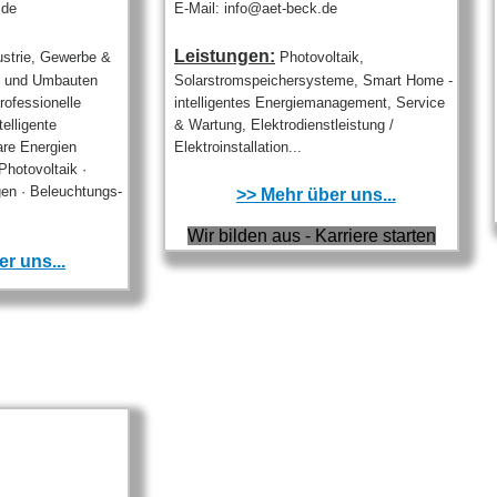
.de
E-Mail: info@aet-beck.de
Leistungen:
ustrie, Gewerbe &
Photovoltaik,
u- und Umbauten
Solarstromspeichersysteme, Smart Home -
ofessionelle
intelligentes Energiemanagement, Service
telligente
& Wartung, Elektrodienstleistung /
are Energien
Elektroinstallation...
Photovoltaik ·
en · Beleuchtungs-
>> Mehr über uns...
Wir bilden aus - Karriere starten
r uns...