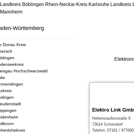
Landkreis Böblingen
Rhein-Neckar-Kreis
Karlsruhe
Landkreis
Mannheim
aden-Württemberg
b Donau Kreis
berach
blingen
Elektroin
denseekreis
eisgau Hochschwarzwald
alw
mmendingen
zkreis
slingen
eudenstadt
Elektro Link Gm
öppingen
eidenheim
Hohenstaufenstraße 9
ilbronn
73614 Schorndorf
henlohekreis
Telefon: 07181 / 977600