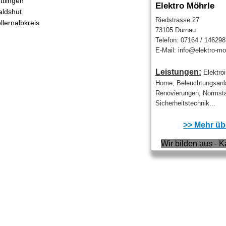
ttlingen
Elektro Möhrle
ldshut
Riedstrasse 27
llernalbkreis
73105 Dürnau
Telefon: 07164 / 146298
E-Mail: info@elektro-mo
Leistungen:
Elektroi
Home, Beleuchtungsanla
Renovierungen, Normsta
Sicherheitstechnik...
>> Mehr übe
Wir bilden aus - K