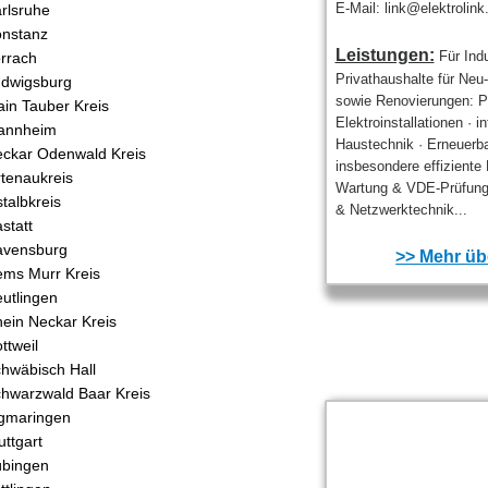
E-Mail: link@elektrolink
rlsruhe
nstanz
Leistungen:
Für Ind
rrach
Privathaushalte für Ne
dwigsburg
sowie Renovierungen: Pr
in Tauber Kreis
Elektroinstallationen · in
annheim
Haustechnik · Erneuerb
ckar Odenwald Kreis
insbesondere effiziente 
tenaukreis
Wartung & VDE-Prüfung
talbkreis
& Netzwerktechnik...
statt
avensburg
>> Mehr übe
ms Murr Kreis
utlingen
ein Neckar Kreis
ttweil
hwäbisch Hall
hwarzwald Baar Kreis
gmaringen
uttgart
bingen