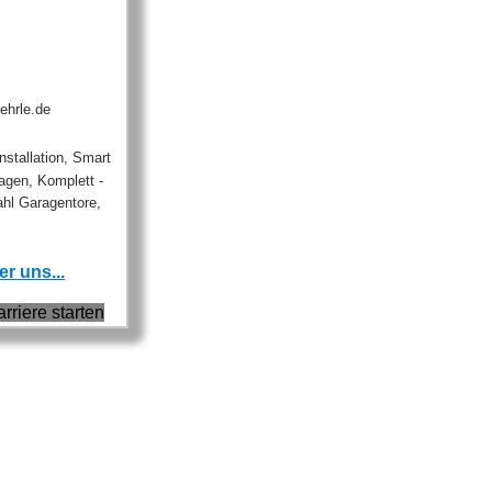
ehrle.de
nstallation, Smart
gen, Komplett -
hl Garagentore,
r uns...
arriere starten