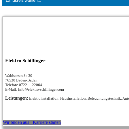
Landkreis wählen...
Elektro Schillinger
Waldseestraße 30
76530 Baden-Baden
Telefon: 07221 - 22064
E-Mail: info@elektro-schillinger.com
Leistungen:
Elektroinstallation, Hausinstallation, Beleuchtungstechnik, A
Wir bilden aus - Karriere starten