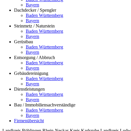
Bayern
Dachdecker / Spengler
Baden Württemberg
Bayern
Steinmetz / Naturstein
Baden Württemberg
Bayern
Gerüstbau
Baden Württemberg
Bayern
Entsorgung / Abbruch
Baden Württemberg
Bayern
Gebäudereinigung
Baden Württemberg
Bayern
Dienstleistungen
Baden Württemberg
Bayern
Bau / Immobiliensachverständige
Baden Württemberg
Bayern
Firmenübersicht
Landkreis Böblingen
Rhein-Neckar-Kreis
Karlsruhe
Landkreis Ludw