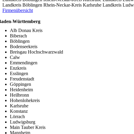
Landkreis Böblingen
Rhein-Neckar-Kreis
Karlsruhe
Landkreis Ludw
Firmenübersicht
Baden-Württemberg
Alb Donau Kreis
Biberach
Böblingen
Bodenseekreis
Breisgau Hochschwarzwald
Calw
Emmendingen
Enzkreis
Esslingen
Freudenstadt
Göppingen
Heidenheim
Heilbronn
Hohenlohekreis
Karlsruhe
Konstanz
Lörrach
Ludwigsburg
Main Tauber Kreis
Mannheim