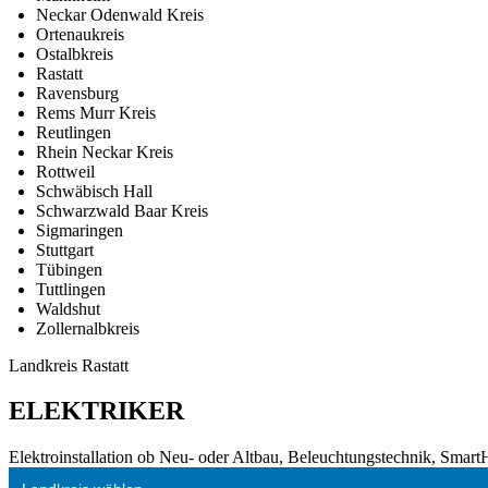
Neckar Odenwald Kreis
Ortenaukreis
Ostalbkreis
Rastatt
Ravensburg
Rems Murr Kreis
Reutlingen
Rhein Neckar Kreis
Rottweil
Schwäbisch Hall
Schwarzwald Baar Kreis
Sigmaringen
Stuttgart
Tübingen
Tuttlingen
Waldshut
Zollernalbkreis
Landkreis Rastatt
ELEKTRIKER
Elektroinstallation ob Neu- oder Altbau, Beleuchtungstechnik, Smar