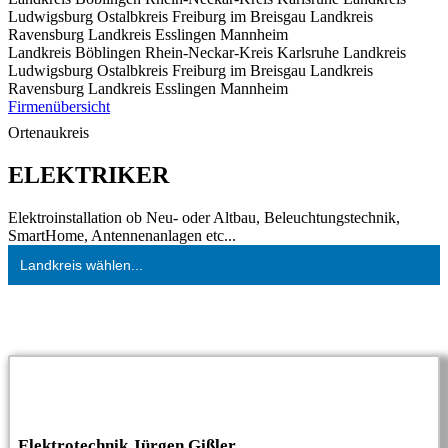
Ludwigsburg
Ostalbkreis
Freiburg im Breisgau
Landkreis
Ravensburg
Landkreis Esslingen
Mannheim
Landkreis Böblingen
Rhein-Neckar-Kreis
Karlsruhe
Landkreis
Ludwigsburg
Ostalbkreis
Freiburg im Breisgau
Landkreis
Ravensburg
Landkreis Esslingen
Mannheim
Firmenübersicht
Ortenaukreis
ELEKTRIKER
Elektroinstallation ob Neu- oder Altbau, Beleuchtungstechnik,
SmartHome, Antennenanlagen etc...
Landkreis wählen...
Elektrotechnik Jürgen Gißler