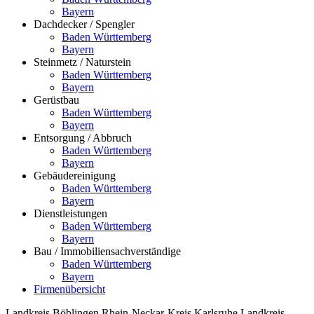
Bayern
Dachdecker / Spengler
Baden Württemberg
Bayern
Steinmetz / Naturstein
Baden Württemberg
Bayern
Gerüstbau
Baden Württemberg
Bayern
Entsorgung / Abbruch
Baden Württemberg
Bayern
Gebäudereinigung
Baden Württemberg
Bayern
Dienstleistungen
Baden Württemberg
Bayern
Bau / Immobiliensachverständige
Baden Württemberg
Bayern
Firmenübersicht
Landkreis Böblingen
Rhein-Neckar-Kreis
Karlsruhe
Landkreis