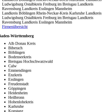
Ludwigsburg
Ostalbkreis
Freiburg im Breisgau
Landkreis
Ravensburg
Landkreis Esslingen
Mannheim
Landkreis Böblingen
Rhein-Neckar-Kreis
Karlsruhe
Landkreis
Ludwigsburg
Ostalbkreis
Freiburg im Breisgau
Landkreis
Ravensburg
Landkreis Esslingen
Mannheim
Firmenübersicht
Baden-Württemberg
Alb Donau Kreis
Biberach
Böblingen
Bodenseekreis
Breisgau Hochschwarzwald
Calw
Emmendingen
Enzkreis
Esslingen
Freudenstadt
Göppingen
Heidenheim
Heilbronn
Hohenlohekreis
Karlsruhe
Konstanz