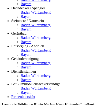
Bayern
Dachdecker / Spengler
Baden Württemberg
Bayern
Steinmetz / Naturstein
Baden Württemberg
Bayern
Gerüstbau
Baden Württemberg
Bayern
Entsorgung / Abbruch
Baden Württemberg
Bayern
Gebäudereinigung
Baden Württemberg
Bayern
Dienstleistungen
Baden Württemberg
Bayern
Bau / Immobiliensachverständige
Baden Württemberg
Bayern
Firmenübersicht
Landkreis Böblingen
Rhein-Neckar-Kreis
Karlsruhe
Landkreis