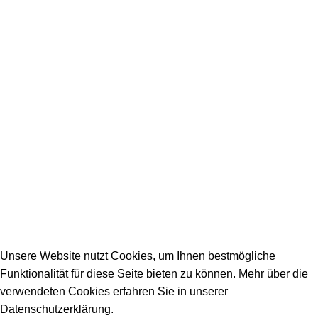
SERVICE / KONTAKT
Firmeneintrag
Allgemeine Fragen
_________________________________________
info@dein-bauportal.de
2026 Copyright DEIN-BAUPORTAL
Schreiner, Maler, Fliesenleger, GalaBau, Elektriker,
Bauunternehmen, Küchenbau...
Unsere Website nutzt Cookies, um Ihnen bestmögliche
Funktionalität für diese Seite bieten zu können. Mehr über die
verwendeten Cookies erfahren Sie in unserer
Datenschutzerklärung.