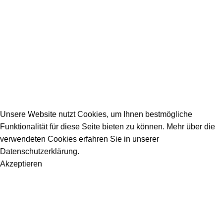
Allgemeine Fragen
_________________________________________
info@dein-bauportal.de
2026 Copyright DEIN-BAUPORTAL
Schreiner, Maler, Fliesenleger, GalaBau, Elektriker,
Bauunternehmen, Küchenbau...
Unsere Website nutzt Cookies, um Ihnen bestmögliche
Funktionalität für diese Seite bieten zu können. Mehr über die
verwendeten Cookies erfahren Sie in unserer
Datenschutzerklärung.
Akzeptieren