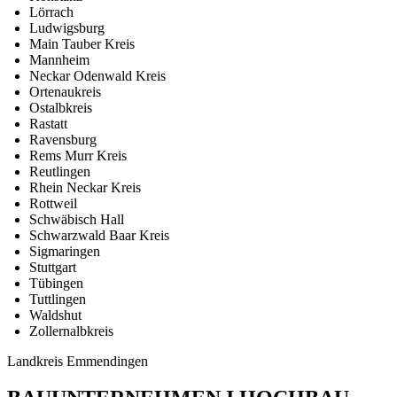
Lörrach
Ludwigsburg
Main Tauber Kreis
Mannheim
Neckar Odenwald Kreis
Ortenaukreis
Ostalbkreis
Rastatt
Ravensburg
Rems Murr Kreis
Reutlingen
Rhein Neckar Kreis
Rottweil
Schwäbisch Hall
Schwarzwald Baar Kreis
Sigmaringen
Stuttgart
Tübingen
Tuttlingen
Waldshut
Zollernalbkreis
Landkreis Emmendingen