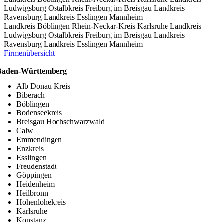
Ludwigsburg
Ostalbkreis
Freiburg im Breisgau
Landkreis
Ravensburg
Landkreis Esslingen
Mannheim
Landkreis Böblingen
Rhein-Neckar-Kreis
Karlsruhe
Landkreis
Ludwigsburg
Ostalbkreis
Freiburg im Breisgau
Landkreis
Ravensburg
Landkreis Esslingen
Mannheim
Firmenübersicht
Baden-Württemberg
Alb Donau Kreis
Biberach
Böblingen
Bodenseekreis
Breisgau Hochschwarzwald
Calw
Emmendingen
Enzkreis
Esslingen
Freudenstadt
Göppingen
Heidenheim
Heilbronn
Hohenlohekreis
Karlsruhe
Konstanz