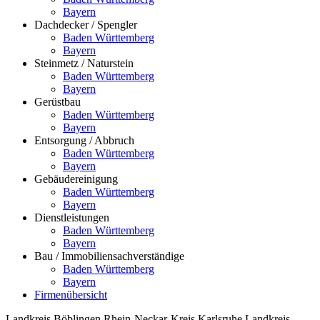
Bayern
Dachdecker / Spengler
Baden Württemberg
Bayern
Steinmetz / Naturstein
Baden Württemberg
Bayern
Gerüstbau
Baden Württemberg
Bayern
Entsorgung / Abbruch
Baden Württemberg
Bayern
Gebäudereinigung
Baden Württemberg
Bayern
Dienstleistungen
Baden Württemberg
Bayern
Bau / Immobiliensachverständige
Baden Württemberg
Bayern
Firmenübersicht
Landkreis Böblingen
Rhein-Neckar-Kreis
Karlsruhe
Landkreis