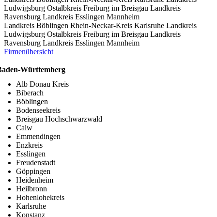
Ludwigsburg
Ostalbkreis
Freiburg im Breisgau
Landkreis
Ravensburg
Landkreis Esslingen
Mannheim
Landkreis Böblingen
Rhein-Neckar-Kreis
Karlsruhe
Landkreis
Ludwigsburg
Ostalbkreis
Freiburg im Breisgau
Landkreis
Ravensburg
Landkreis Esslingen
Mannheim
Firmenübersicht
Baden-Württemberg
Alb Donau Kreis
Biberach
Böblingen
Bodenseekreis
Breisgau Hochschwarzwald
Calw
Emmendingen
Enzkreis
Esslingen
Freudenstadt
Göppingen
Heidenheim
Heilbronn
Hohenlohekreis
Karlsruhe
Konstanz