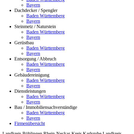
Bayern
Dachdecker / Spengler
Baden Württemberg
Bayern
Steinmetz / Naturstein
Baden Württemberg
Bayern
Gerüstbau
Baden Württemberg
Bayern
Entsorgung / Abbruch
Baden Württemberg
Bayern
Gebäudereinigung
Baden Württemberg
Bayern
Dienstleistungen
Baden Württemberg
Bayern
Bau / Immobiliensachverständige
Baden Württemberg
Bayern
Firmenübersicht
Landkreis Böblingen
Rhein-Neckar-Kreis
Karlsruhe
Landkreis