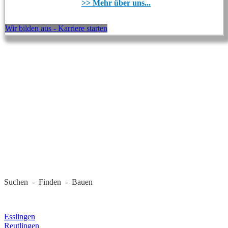
>> Mehr über uns...
Wir bilden aus - Karriere starten
REGIONALE FIRMEN
Suchen - Finden - Bauen
LANDKREIS
Esslingen
Reutlingen