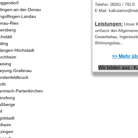
ggendorf
Telefon: 08261 / 791-0
llingen-an-der-Donau
E-Mail: kalkulation@rie
ngolfingen-Landau
nau-Ries
Leistungen:
Unser K
ersberg
umfasst den Allgemein
chstätt
Gewerbebau, Ingenieur
Wohnungsbau...
ding
langen-Höchstadt
>> Mehr übe
orchheim
eising
Wir bilden aus - K
eyung-Grafenau
rstenfeldbruck
rth
rmisch-Partenkirchen
ünzburg
aßberge
f
golstadt
lheim
tzingen