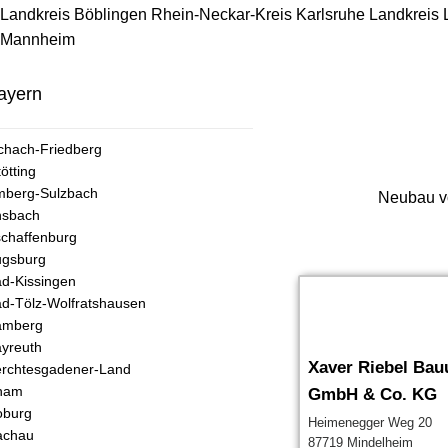
Landkreis Böblingen
Rhein-Neckar-Kreis
Karlsruhe
Landkreis
Mannheim
ayern
chach-Friedberg
tötting
mberg-Sulzbach
Neubau vo
nsbach
chaffenburg
ugsburg
d-Kissingen
d-Tölz-Wolfratshausen
amberg
yreuth
Xaver Riebel Ba
rchtesgadener-Land
ham
GmbH & Co. KG
oburg
Heimenegger Weg 20
achau
87719 Mindelheim