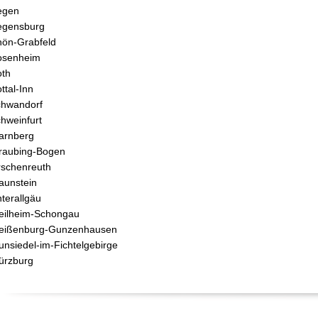
egen
egensburg
ön-Grabfeld
osenheim
th
ttal-Inn
hwandorf
hweinfurt
arnberg
raubing-Bogen
rschenreuth
aunstein
terallgäu
ilheim-Schongau
eißenburg-Gunzenhausen
nsiedel-im-Fichtelgebirge
ürzburg