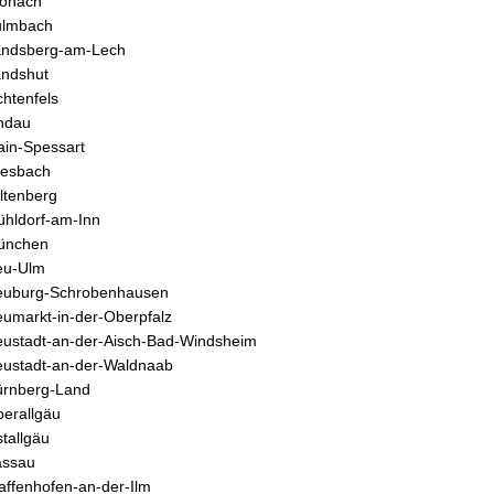
ronach
ulmbach
andsberg-am-Lech
ndshut
chtenfels
ndau
in-Spessart
iesbach
ltenberg
hldorf-am-Inn
ünchen
eu-Ulm
euburg-Schrobenhausen
umarkt-in-der-Oberpfalz
ustadt-an-der-Aisch-Bad-Windsheim
ustadt-an-der-Waldnaab
rnberg-Land
erallgäu
tallgäu
assau
affenhofen-an-der-Ilm