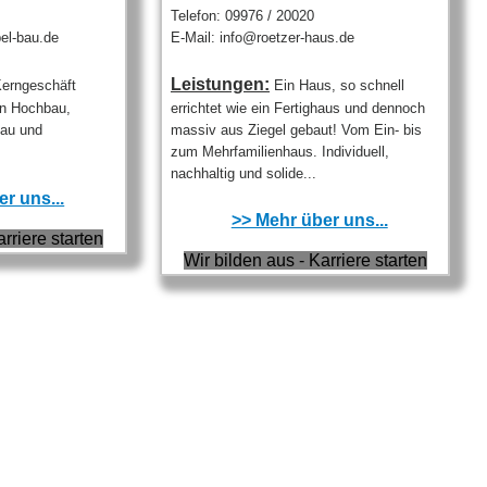
Telefon: 09976 / 20020
bel-bau.de
E-Mail: info@roetzer-haus.de
Leistungen:
erngeschäft
Ein Haus, so schnell
en Hochbau,
errichtet wie ein Fertighaus und dennoch
bau und
massiv aus Ziegel gebaut! Vom Ein- bis
zum Mehrfamilienhaus. Individuell,
nachhaltig und solide...
r uns...
>> Mehr über uns...
arriere starten
Wir bilden aus - Karriere starten