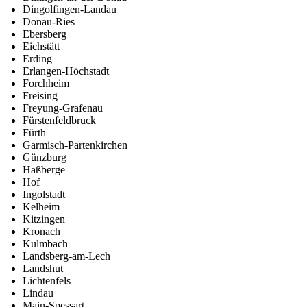
Dingolfingen-Landau
Donau-Ries
Ebersberg
Eichstätt
Erding
Erlangen-Höchstadt
Forchheim
Freising
Freyung-Grafenau
Fürstenfeldbruck
Fürth
Garmisch-Partenkirchen
Günzburg
Haßberge
Hof
Ingolstadt
Kelheim
Kitzingen
Kronach
Kulmbach
Landsberg-am-Lech
Landshut
Lichtenfels
Lindau
Main-Spessart