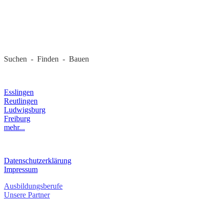
REGIONALE FIRMEN
Suchen - Finden - Bauen
LANDKREIS
Esslingen
Reutlingen
Ludwigsburg
Freiburg
mehr...
RECHTLICHES
Datenschutzerklärung
Impressum
Ausbildungsberufe
Unsere Partner
SERVICE / KONTAKT