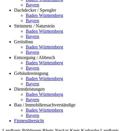
Bayern
Dachdecker / Spengler
Baden Württemberg
Bayern
Steinmetz / Naturstein
Baden Württemberg
Bayern
Gerüstbau
Baden Württemberg
Bayern
Entsorgung / Abbruch
Baden Württemberg
Bayern
Gebäudereinigung
Baden Württemberg
Bayern
Dienstleistungen
Baden Württemberg
Bayern
Bau / Immobiliensachverständige
Baden Württemberg
Bayern
Firmenübersicht
Landkreis Böblingen
Rhein-Neckar-Kreis
Karlsruhe
Landkreis