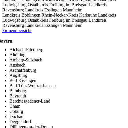
Ludwigsburg
Ostalbkreis
Freiburg im Breisgau
Landkreis
Ravensburg
Landkreis Esslingen
Mannheim
Landkreis Böblingen
Rhein-Neckar-Kreis
Karlsruhe
Landkreis
Ludwigsburg
Ostalbkreis
Freiburg im Breisgau
Landkreis
Ravensburg
Landkreis Esslingen
Mannheim
Firmenübersicht
Bayern
Aichach-Friedberg
Altötting
Amberg-Sulzbach
Ansbach
Aschaffenburg
Augsburg
Bad-Kissingen
Bad-Tölz-Wolfratshausen
Bamberg
Bayreuth
Berchtesgadener-Land
Cham
Coburg
Dachau
Deggendorf
Dillingen-an-der-Donau