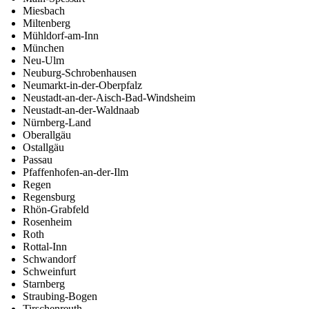
Miesbach
Miltenberg
Mühldorf-am-Inn
München
Neu-Ulm
Neuburg-Schrobenhausen
Neumarkt-in-der-Oberpfalz
Neustadt-an-der-Aisch-Bad-Windsheim
Neustadt-an-der-Waldnaab
Nürnberg-Land
Oberallgäu
Ostallgäu
Passau
Pfaffenhofen-an-der-Ilm
Regen
Regensburg
Rhön-Grabfeld
Rosenheim
Roth
Rottal-Inn
Schwandorf
Schweinfurt
Starnberg
Straubing-Bogen
Tirschenreuth