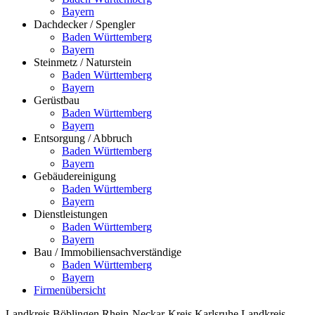
Bayern
Dachdecker / Spengler
Baden Württemberg
Bayern
Steinmetz / Naturstein
Baden Württemberg
Bayern
Gerüstbau
Baden Württemberg
Bayern
Entsorgung / Abbruch
Baden Württemberg
Bayern
Gebäudereinigung
Baden Württemberg
Bayern
Dienstleistungen
Baden Württemberg
Bayern
Bau / Immobiliensachverständige
Baden Württemberg
Bayern
Firmenübersicht
Landkreis Böblingen
Rhein-Neckar-Kreis
Karlsruhe
Landkreis