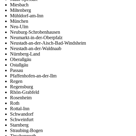
Miesbach
Miltenberg
Mühldorf-am-Inn
München
Neu-Ulm
Neuburg-Schrobenhausen
Neumarkt-in-der-Oberpfalz
Neustadt-an-der-Aisch-Bad-Windsheim
Neustadt-an-der-Waldnaab
Nürnberg-Land
Oberallgäu
Ostallgäu
Passau
Pfaffenhofen-an-der-Ilm
Regen
Regensburg
Rhön-Grabfeld
Rosenheim
Roth
Rottal-Inn
Schwandorf
Schweinfurt
Starnberg
Straubing-Bogen
Tirschenreuth