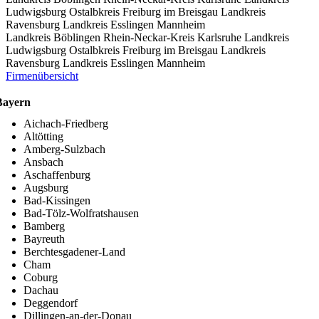
Ludwigsburg
Ostalbkreis
Freiburg im Breisgau
Landkreis
Ravensburg
Landkreis Esslingen
Mannheim
Landkreis Böblingen
Rhein-Neckar-Kreis
Karlsruhe
Landkreis
Ludwigsburg
Ostalbkreis
Freiburg im Breisgau
Landkreis
Ravensburg
Landkreis Esslingen
Mannheim
Firmenübersicht
Bayern
Aichach-Friedberg
Altötting
Amberg-Sulzbach
Ansbach
Aschaffenburg
Augsburg
Bad-Kissingen
Bad-Tölz-Wolfratshausen
Bamberg
Bayreuth
Berchtesgadener-Land
Cham
Coburg
Dachau
Deggendorf
Dillingen-an-der-Donau