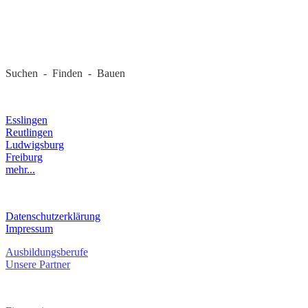
REGIONALE FIRMEN
Suchen - Finden - Bauen
LANDKREIS
Esslingen
Reutlingen
Ludwigsburg
Freiburg
mehr...
RECHTLICHES
Datenschutzerklärung
Impressum
Ausbildungsberufe
Unsere Partner
SERVICE / KONTAKT