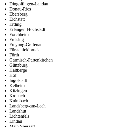
Dingolfingen-Landau
Donau-Ries
Ebersberg
Eichstätt
Erding
Erlangen-Höchstadt
Forchheim
Freising
Freyung-Grafenau
Fürstenfeldbruck
Fürth
Garmisch-Partenkirchen
Günzburg
Haßberge
Hof
Ingolstadt
Kelheim
Kitzingen
Kronach
Kulmbach
Landsberg-am-Lech
Landshut
Lichtenfels
Lindau
Main-Spessart