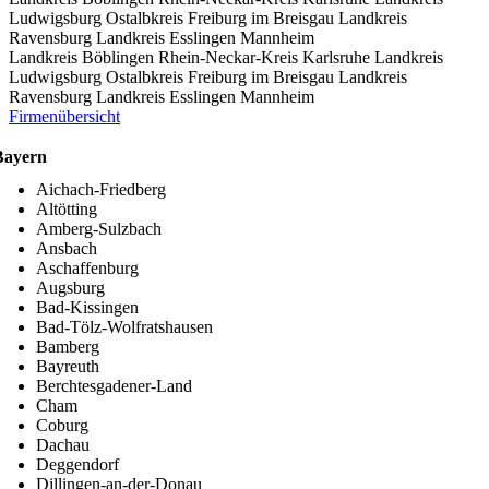
Ludwigsburg
Ostalbkreis
Freiburg im Breisgau
Landkreis
Ravensburg
Landkreis Esslingen
Mannheim
Landkreis Böblingen
Rhein-Neckar-Kreis
Karlsruhe
Landkreis
Ludwigsburg
Ostalbkreis
Freiburg im Breisgau
Landkreis
Ravensburg
Landkreis Esslingen
Mannheim
Firmenübersicht
Bayern
Aichach-Friedberg
Altötting
Amberg-Sulzbach
Ansbach
Aschaffenburg
Augsburg
Bad-Kissingen
Bad-Tölz-Wolfratshausen
Bamberg
Bayreuth
Berchtesgadener-Land
Cham
Coburg
Dachau
Deggendorf
Dillingen-an-der-Donau