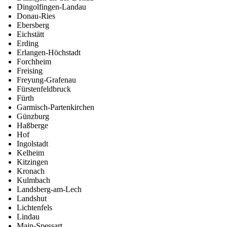
Dingolfingen-Landau
Donau-Ries
Ebersberg
Eichstätt
Erding
Erlangen-Höchstadt
Forchheim
Freising
Freyung-Grafenau
Fürstenfeldbruck
Fürth
Garmisch-Partenkirchen
Günzburg
Haßberge
Hof
Ingolstadt
Kelheim
Kitzingen
Kronach
Kulmbach
Landsberg-am-Lech
Landshut
Lichtenfels
Lindau
Main-Spessart