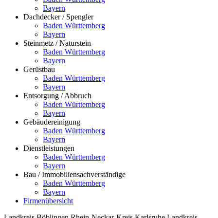
Bayern
Dachdecker / Spengler
Baden Württemberg
Bayern
Steinmetz / Naturstein
Baden Württemberg
Bayern
Gerüstbau
Baden Württemberg
Bayern
Entsorgung / Abbruch
Baden Württemberg
Bayern
Gebäudereinigung
Baden Württemberg
Bayern
Dienstleistungen
Baden Württemberg
Bayern
Bau / Immobiliensachverständige
Baden Württemberg
Bayern
Firmenübersicht
Landkreis Böblingen
Rhein-Neckar-Kreis
Karlsruhe
Landkreis