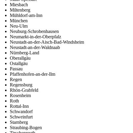
Miesbach
Miltenberg
Mühldorf-am-Inn
München
Neu-Ulm
Neuburg-Schrobenhausen
Neumarkt-in-der-Oberpfalz
Neustadt-an-der-Aisch-Bad-Windsheim
Neustadt-an-der-Waldnaab
Nürnberg-Land
Oberallgäu
Ostallgäu
Passau
Pfaffenhofen-an-der-Ilm
Regen
Regensburg
Rhön-Grabfeld
Rosenheim
Roth
Rottal-Inn
Schwandorf
Schweinfurt
Starnberg
Straubing-Bogen
Tirschenreuth