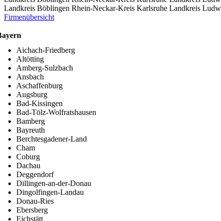
Landkreis Böblingen
Rhein-Neckar-Kreis
Karlsruhe
Landkreis Ludw
Firmenübersicht
Bayern
Aichach-Friedberg
Altötting
Amberg-Sulzbach
Ansbach
Aschaffenburg
Augsburg
Bad-Kissingen
Bad-Tölz-Wolfratshausen
Bamberg
Bayreuth
Berchtesgadener-Land
Cham
Coburg
Dachau
Deggendorf
Dillingen-an-der-Donau
Dingolfingen-Landau
Donau-Ries
Ebersberg
Eichstätt