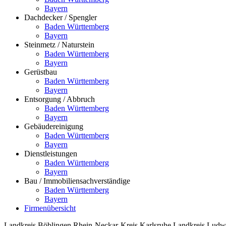
Bayern
Dachdecker / Spengler
Baden Württemberg
Bayern
Steinmetz / Naturstein
Baden Württemberg
Bayern
Gerüstbau
Baden Württemberg
Bayern
Entsorgung / Abbruch
Baden Württemberg
Bayern
Gebäudereinigung
Baden Württemberg
Bayern
Dienstleistungen
Baden Württemberg
Bayern
Bau / Immobiliensachverständige
Baden Württemberg
Bayern
Firmenübersicht
Landkreis Böblingen
Rhein-Neckar-Kreis
Karlsruhe
Landkreis Ludw