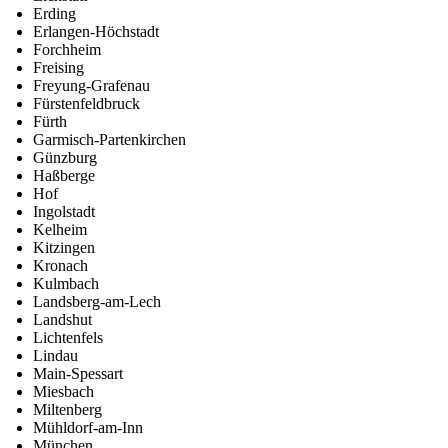
Erding
Erlangen-Höchstadt
Forchheim
Freising
Freyung-Grafenau
Fürstenfeldbruck
Fürth
Garmisch-Partenkirchen
Günzburg
Haßberge
Hof
Ingolstadt
Kelheim
Kitzingen
Kronach
Kulmbach
Landsberg-am-Lech
Landshut
Lichtenfels
Lindau
Main-Spessart
Miesbach
Miltenberg
Mühldorf-am-Inn
München