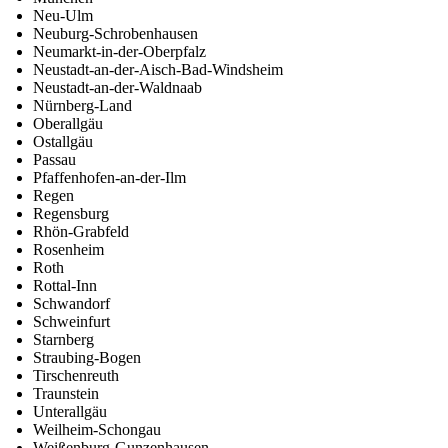
Neu-Ulm
Neuburg-Schrobenhausen
Neumarkt-in-der-Oberpfalz
Neustadt-an-der-Aisch-Bad-Windsheim
Neustadt-an-der-Waldnaab
Nürnberg-Land
Oberallgäu
Ostallgäu
Passau
Pfaffenhofen-an-der-Ilm
Regen
Regensburg
Rhön-Grabfeld
Rosenheim
Roth
Rottal-Inn
Schwandorf
Schweinfurt
Starnberg
Straubing-Bogen
Tirschenreuth
Traunstein
Unterallgäu
Weilheim-Schongau
Weißenburg-Gunzenhausen