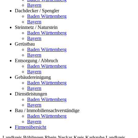
Bayern
Dachdecker / Spengler
Baden Württemberg
Bayern
Steinmetz / Naturstein
Baden Württemberg
Bayern
Gerüstbau
Baden Württemberg
Bayern
Entsorgung / Abbruch
Baden Württemberg
Bayern
Gebäudereinigung
Baden Württemberg
Bayern
Dienstleistungen
Baden Württemberg
Bayern
Bau / Immobiliensachverständige
Baden Württemberg
Bayern
Firmenübersicht
Landkreis Böblingen
Rhein-Neckar-Kreis
Karlsruhe
Landkreis