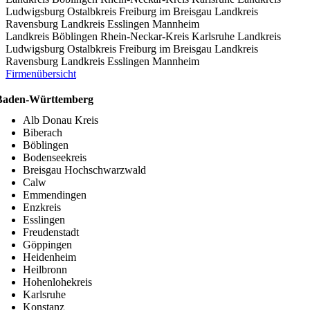
Ludwigsburg
Ostalbkreis
Freiburg im Breisgau
Landkreis
Ravensburg
Landkreis Esslingen
Mannheim
Landkreis Böblingen
Rhein-Neckar-Kreis
Karlsruhe
Landkreis
Ludwigsburg
Ostalbkreis
Freiburg im Breisgau
Landkreis
Ravensburg
Landkreis Esslingen
Mannheim
Firmenübersicht
Baden-Württemberg
Alb Donau Kreis
Biberach
Böblingen
Bodenseekreis
Breisgau Hochschwarzwald
Calw
Emmendingen
Enzkreis
Esslingen
Freudenstadt
Göppingen
Heidenheim
Heilbronn
Hohenlohekreis
Karlsruhe
Konstanz