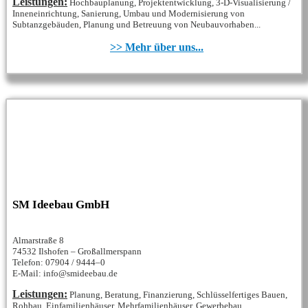
Leistungen:
Hochbauplanung, Projektentwicklung, 3-D-Visualisierung /
Inneneinrichtung, Sanierung, Umbau und Modernisierung von
Subtanzgebäuden, Planung und Betreuung von Neubauvorhaben...
>> Mehr über uns...
SM Ideebau GmbH
Almarstraße 8
74532 Ilshofen – Großallmerspann
Telefon: 07904 / 9444–0
E-Mail: info@smideebau.de
Leistungen:
Planung, Beratung, Finanzierung, Schlüsselfertiges Bauen,
Rohbau, Einfamilienhäuser, Mehrfamilienhäuser, Gewerbebau...