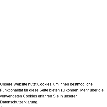
SERVICE / KONTAKT
Firmeneintrag
Allgemeine Fragen
_________________________________________
info@dein-bauportal.de
2026 Copyright DEIN-BAUPORTAL
Schreiner, Maler, Fliesenleger, GalaBau, Elektriker,
Bauunternehmen, Küchenbau...
Unsere Website nutzt Cookies, um Ihnen bestmögliche
Funktionalität für diese Seite bieten zu können. Mehr über die
verwendeten Cookies erfahren Sie in unserer
Datenschutzerklärung.