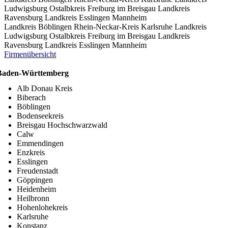
Ludwigsburg
Ostalbkreis
Freiburg im Breisgau
Landkreis
Ravensburg
Landkreis Esslingen
Mannheim
Landkreis Böblingen
Rhein-Neckar-Kreis
Karlsruhe
Landkreis
Ludwigsburg
Ostalbkreis
Freiburg im Breisgau
Landkreis
Ravensburg
Landkreis Esslingen
Mannheim
Firmenübersicht
Baden-Württemberg
Alb Donau Kreis
Biberach
Böblingen
Bodenseekreis
Breisgau Hochschwarzwald
Calw
Emmendingen
Enzkreis
Esslingen
Freudenstadt
Göppingen
Heidenheim
Heilbronn
Hohenlohekreis
Karlsruhe
Konstanz