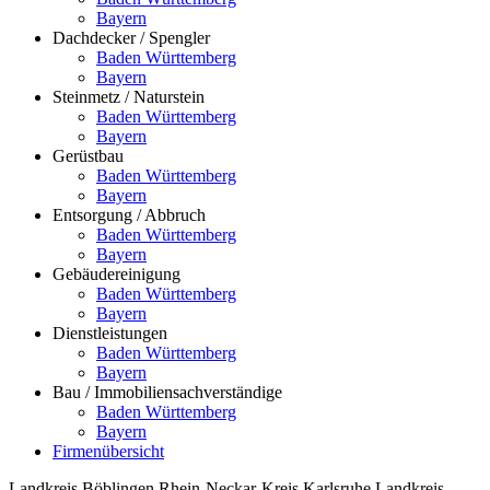
Bayern
Dachdecker / Spengler
Baden Württemberg
Bayern
Steinmetz / Naturstein
Baden Württemberg
Bayern
Gerüstbau
Baden Württemberg
Bayern
Entsorgung / Abbruch
Baden Württemberg
Bayern
Gebäudereinigung
Baden Württemberg
Bayern
Dienstleistungen
Baden Württemberg
Bayern
Bau / Immobiliensachverständige
Baden Württemberg
Bayern
Firmenübersicht
Landkreis Böblingen
Rhein-Neckar-Kreis
Karlsruhe
Landkreis