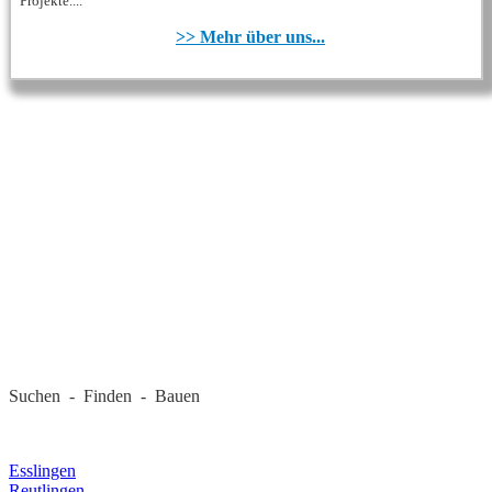
Projekte....
>> Mehr über uns...
REGIONALE FIRMEN
Suchen - Finden - Bauen
LANDKREIS
Esslingen
Reutlingen