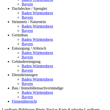
Bayern
Dachdecker / Spengler
Baden Württemberg
Bayern
Steinmetz / Naturstein
Baden Württemberg
Bayern
Gerüstbau
Baden Württemberg
Bayern
Entsorgung / Abbruch
Baden Württemberg
Bayern
Gebäudereinigung
Baden Württemberg
Bayern
Dienstleistungen
Baden Württemberg
Bayern
Bau / Immobiliensachverständige
Baden Württemberg
Bayern
Firmenübersicht
Landkreis Böblingen
Rhein-Neckar-Kreis
Karlsruhe
Landkreis