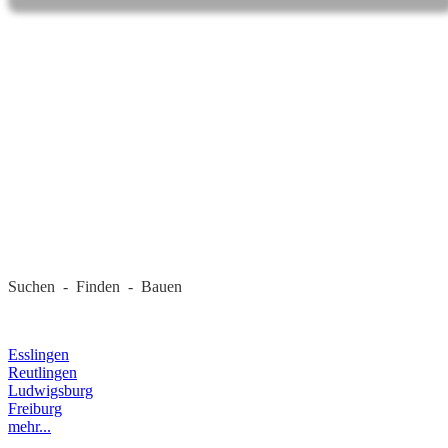
REGIONALE FIRMEN
Suchen - Finden - Bauen
LANDKREIS
Esslingen
Reutlingen
Ludwigsburg
Freiburg
mehr...