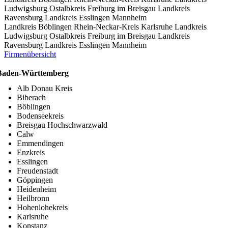
Ludwigsburg
Ostalbkreis
Freiburg im Breisgau
Landkreis
Ravensburg
Landkreis Esslingen
Mannheim
Landkreis Böblingen
Rhein-Neckar-Kreis
Karlsruhe
Landkreis
Ludwigsburg
Ostalbkreis
Freiburg im Breisgau
Landkreis
Ravensburg
Landkreis Esslingen
Mannheim
Firmenübersicht
Baden-Württemberg
Alb Donau Kreis
Biberach
Böblingen
Bodenseekreis
Breisgau Hochschwarzwald
Calw
Emmendingen
Enzkreis
Esslingen
Freudenstadt
Göppingen
Heidenheim
Heilbronn
Hohenlohekreis
Karlsruhe
Konstanz