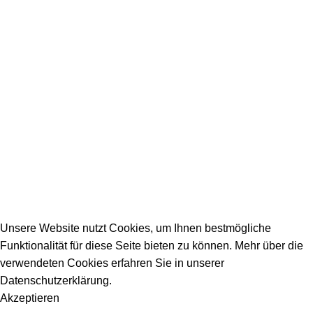
SERVICE / KONTAKT
Firmeneintrag
Allgemeine Fragen
_________________________________________
info@dein-bauportal.de
2026 Copyright DEIN-BAUPORTAL
Schreiner, Maler, Fliesenleger, GalaBau, Elektriker,
Bauunternehmen, Küchenbau...
Unsere Website nutzt Cookies, um Ihnen bestmögliche
Funktionalität für diese Seite bieten zu können. Mehr über die
verwendeten Cookies erfahren Sie in unserer
Datenschutzerklärung.
Akzeptieren