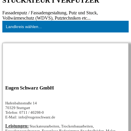
STUCKATEUR I VERPUTZER
Fassadenputz / Fassadengestaltung, Putz und Stuck,
Vollwärmeschutz (WDVS), Putztechniken etc...
Landkreis wählen...
Eugen Schwarz GmbH
Hafenbahnstraße 14
70329 Stuttgart
Telefon: 0711 / 40298-0
E-Mail: info@eugenschwarz.de
Leistungen:
Stuckateurarbeiten, Trockenbauarbeiten,
Fassadengestaltungen, Fugenlose Badezimmer, Spachtelböden, Maler-,