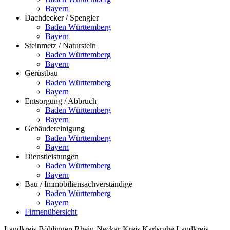
Bayern
Dachdecker / Spengler
Baden Württemberg
Bayern
Steinmetz / Naturstein
Baden Württemberg
Bayern
Gerüstbau
Baden Württemberg
Bayern
Entsorgung / Abbruch
Baden Württemberg
Bayern
Gebäudereinigung
Baden Württemberg
Bayern
Dienstleistungen
Baden Württemberg
Bayern
Bau / Immobiliensachverständige
Baden Württemberg
Bayern
Firmenübersicht
Landkreis Böblingen
Rhein-Neckar-Kreis
Karlsruhe
Landkreis