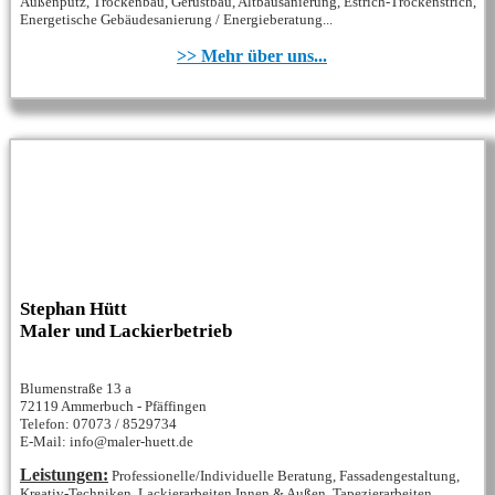
Außenputz, Trockenbau, Gerüstbau, Altbausanierung, Estrich-Trockenstrich,
Energetische Gebäudesanierung / Energieberatung...
>> Mehr über uns...
Stephan Hütt
Maler und Lackierbetrieb
Blumenstraße 13 a
72119 Ammerbuch - Pfäffingen
Telefon: 07073 / 8529734
E-Mail: info@maler-huett.de
Leistungen:
Professionelle/Individuelle Beratung, Fassadengestaltung,
Kreativ-Techniken, Lackierarbeiten Innen & Außen, Tapezierarbeiten,