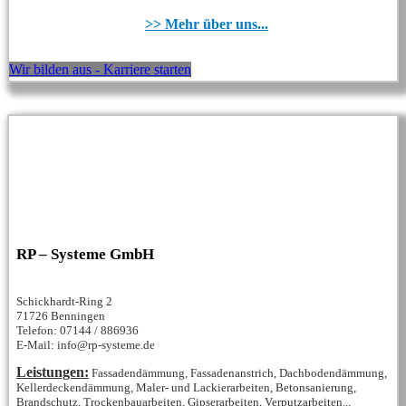
>> Mehr über uns...
Wir bilden aus - Karriere starten
RP – Systeme GmbH
Schickhardt-Ring 2
71726 Benningen
Telefon: 07144 / 886936
E-Mail: info@rp-systeme.de
Leistungen:
Fassadendämmung, Fassadenanstrich, Dachbodendämmung,
Kellerdeckendämmung, Maler- und Lackierarbeiten, Betonsanierung,
Brandschutz, Trockenbauarbeiten, Gipserarbeiten, Verputzarbeiten...