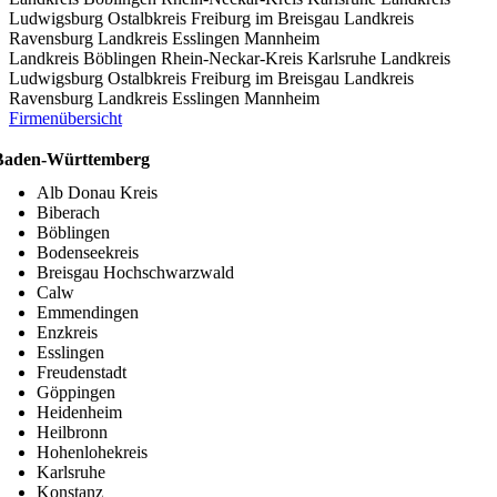
Ludwigsburg
Ostalbkreis
Freiburg im Breisgau
Landkreis
Ravensburg
Landkreis Esslingen
Mannheim
Landkreis Böblingen
Rhein-Neckar-Kreis
Karlsruhe
Landkreis
Ludwigsburg
Ostalbkreis
Freiburg im Breisgau
Landkreis
Ravensburg
Landkreis Esslingen
Mannheim
Firmenübersicht
Baden-Württemberg
Alb Donau Kreis
Biberach
Böblingen
Bodenseekreis
Breisgau Hochschwarzwald
Calw
Emmendingen
Enzkreis
Esslingen
Freudenstadt
Göppingen
Heidenheim
Heilbronn
Hohenlohekreis
Karlsruhe
Konstanz