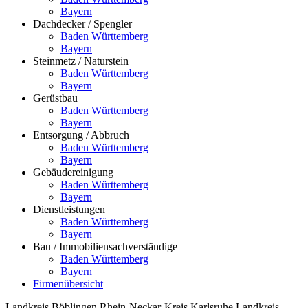
Bayern
Dachdecker / Spengler
Baden Württemberg
Bayern
Steinmetz / Naturstein
Baden Württemberg
Bayern
Gerüstbau
Baden Württemberg
Bayern
Entsorgung / Abbruch
Baden Württemberg
Bayern
Gebäudereinigung
Baden Württemberg
Bayern
Dienstleistungen
Baden Württemberg
Bayern
Bau / Immobiliensachverständige
Baden Württemberg
Bayern
Firmenübersicht
Landkreis Böblingen
Rhein-Neckar-Kreis
Karlsruhe
Landkreis