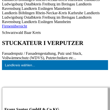
Ludwigsburg
Ostalbkreis
Freiburg im Breisgau
Landkreis
Ravensburg
Landkreis Esslingen
Mannheim
Landkreis Böblingen
Rhein-Neckar-Kreis
Karlsruhe
Landkreis
Ludwigsburg
Ostalbkreis
Freiburg im Breisgau
Landkreis
Ravensburg
Landkreis Esslingen
Mannheim
Firmenübersicht
Schwarzwald Baar Kreis
STUCKATEUR I VERPUTZER
Fassadenputz / Fassadengestaltung, Putz und Stuck,
Vollwärmeschutz (WDVS), Putztechniken etc...
Landkreis wählen...
Franz Sauter GmbH & Co.KG