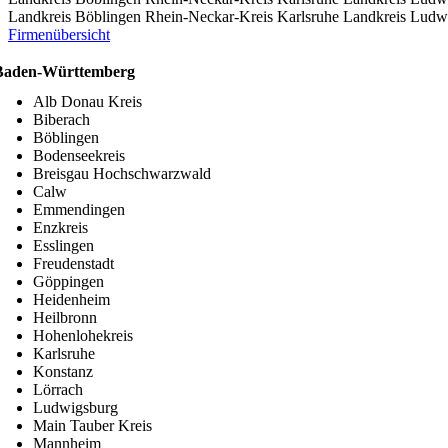
Landkreis Böblingen
Rhein-Neckar-Kreis
Karlsruhe
Landkreis Ludw
Firmenübersicht
Baden-Württemberg
Alb Donau Kreis
Biberach
Böblingen
Bodenseekreis
Breisgau Hochschwarzwald
Calw
Emmendingen
Enzkreis
Esslingen
Freudenstadt
Göppingen
Heidenheim
Heilbronn
Hohenlohekreis
Karlsruhe
Konstanz
Lörrach
Ludwigsburg
Main Tauber Kreis
Mannheim