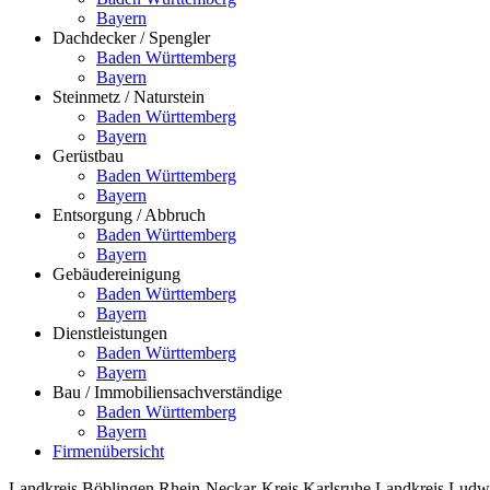
Bayern
Dachdecker / Spengler
Baden Württemberg
Bayern
Steinmetz / Naturstein
Baden Württemberg
Bayern
Gerüstbau
Baden Württemberg
Bayern
Entsorgung / Abbruch
Baden Württemberg
Bayern
Gebäudereinigung
Baden Württemberg
Bayern
Dienstleistungen
Baden Württemberg
Bayern
Bau / Immobiliensachverständige
Baden Württemberg
Bayern
Firmenübersicht
Landkreis Böblingen
Rhein-Neckar-Kreis
Karlsruhe
Landkreis Ludw