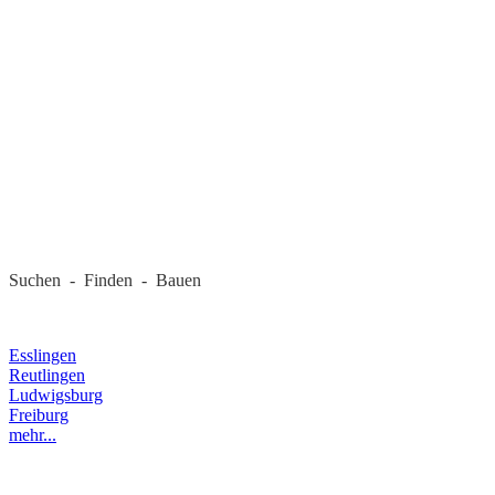
REGIONALE FIRMEN
Suchen - Finden - Bauen
LANDKREIS
Esslingen
Reutlingen
Ludwigsburg
Freiburg
mehr...
RECHTLICHES