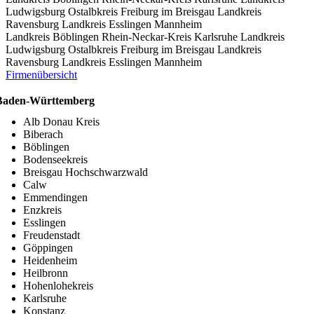
Ludwigsburg
Ostalbkreis
Freiburg im Breisgau
Landkreis
Ravensburg
Landkreis Esslingen
Mannheim
Landkreis Böblingen
Rhein-Neckar-Kreis
Karlsruhe
Landkreis
Ludwigsburg
Ostalbkreis
Freiburg im Breisgau
Landkreis
Ravensburg
Landkreis Esslingen
Mannheim
Firmenübersicht
Baden-Württemberg
Alb Donau Kreis
Biberach
Böblingen
Bodenseekreis
Breisgau Hochschwarzwald
Calw
Emmendingen
Enzkreis
Esslingen
Freudenstadt
Göppingen
Heidenheim
Heilbronn
Hohenlohekreis
Karlsruhe
Konstanz