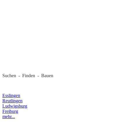
REGIONALE FIRMEN
Suchen - Finden - Bauen
LANDKREIS
Esslingen
Reutlingen
Ludwigsburg
Freiburg
mehr...
RECHTLICHES