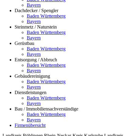
Bayern
Dachdecker / Spengler
Baden Württemberg
Bayern
Steinmetz / Naturstein
Baden Württemberg
Bayern
Gerüstbau
Baden Württemberg
Bayern
Entsorgung / Abbruch
Baden Württemberg
Bayern
Gebäudereinigung
Baden Württemberg
Bayern
Dienstleistungen
Baden Württemberg
Bayern
Bau / Immobiliensachverständige
Baden Württemberg
Bayern
Firmenübersicht
Landkreis Böblingen
Rhein-Neckar-Kreis
Karlsruhe
Landkreis