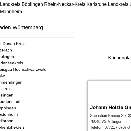
Landkreis Böblingen
Rhein-Neckar-Kreis
Karlsruhe
Landkreis
Mannheim
aden-Württemberg
b Donau Kreis
berach
blingen
Küchenplan
denseekreis
eisgau Hochschwarzwald
alw
mmendingen
zkreis
slingen
eudenstadt
Johann Hölzle G
öppingen
eidenheim
Sebastian-Kneipp-Str. 3
ilbronn
78048 VS-Villingen
henlohekreis
Telefon: 07721 / 8707-0