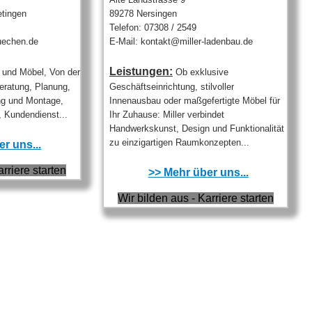
tingen
89278 Nersingen
Telefon: 07308 / 2549
uechen.de
E-Mail: kontakt@miller-ladenbau.de
Leistungen:
und Möbel, Von der
Ob exklusive
Beratung, Planung,
Geschäftseinrichtung, stilvoller
ng und Montage,
Innenausbau oder maßgefertigte Möbel für
 Kundendienst...
Ihr Zuhause: Miller verbindet
Handwerkskunst, Design und Funktionalität
zu einzigartigen Raumkonzepten...
r uns...
arriere starten
>> Mehr über uns...
Wir bilden aus - Karriere starten