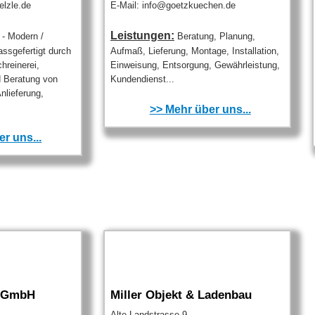
elzle.de
E-Mail: info@goetzkuechen.de
Leistungen:
- Modern /
Beratung, Planung,
ssgefertigt durch
Aufmaß, Lieferung, Montage, Installation,
hreinerei,
Einweisung, Entsorgung, Gewährleistung,
 Beratung von
Kundendienst...
nlieferung,
>> Mehr über uns...
r uns...
n GmbH
Miller Objekt & Ladenbau
Alte Landstrasse 9