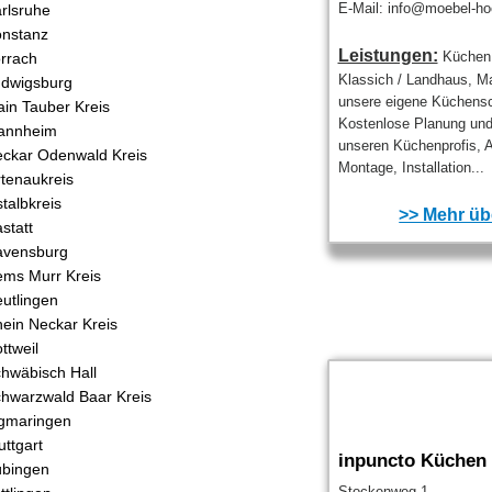
E-Mail: info@moebel-ho
rlsruhe
nstanz
Leistungen:
Küchen 
rrach
Klassich / Landhaus, Ma
dwigsburg
unsere eigene Küchensc
in Tauber Kreis
Kostenlose Planung und
annheim
unseren Küchenprofis, A
ckar Odenwald Kreis
Montage, Installation...
tenaukreis
talbkreis
>> Mehr übe
statt
avensburg
ms Murr Kreis
utlingen
ein Neckar Kreis
ttweil
hwäbisch Hall
hwarzwald Baar Kreis
gmaringen
uttgart
inpuncto Küche
bingen
Stockenweg 1