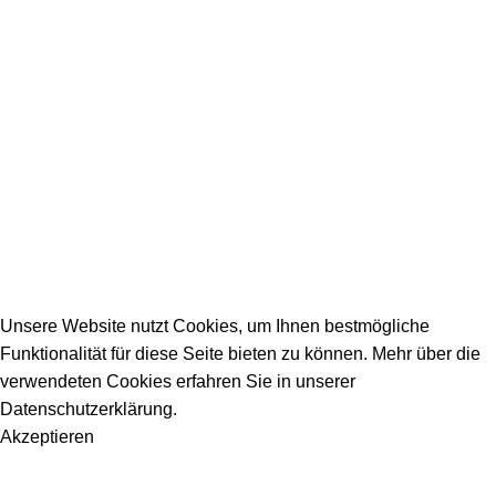
SERVICE / KONTAKT
Firmeneintrag
Allgemeine Fragen
_________________________________________
info@dein-bauportal.de
2026 Copyright DEIN-BAUPORTAL
Schreiner, Maler, Fliesenleger, GalaBau, Elektriker,
Bauunternehmen, Küchenbau...
Unsere Website nutzt Cookies, um Ihnen bestmögliche
Funktionalität für diese Seite bieten zu können. Mehr über die
verwendeten Cookies erfahren Sie in unserer
Datenschutzerklärung.
Akzeptieren