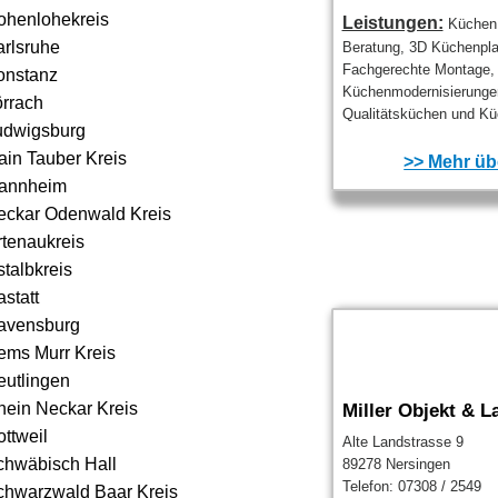
ohenlohekreis
Leistungen:
Küchen
arlsruhe
Beratung, 3D Küchenpl
Fachgerechte Montage,
onstanz
Küchenmodernisierunge
örrach
Qualitätsküchen und Kü
udwigsburg
ain Tauber Kreis
>> Mehr übe
annheim
eckar Odenwald Kreis
rtenaukreis
talbkreis
statt
avensburg
ems Murr Kreis
eutlingen
hein Neckar Kreis
Miller Objekt & 
ttweil
Alte Landstrasse 9
chwäbisch Hall
89278 Nersingen
Telefon: 07308 / 2549
chwarzwald Baar Kreis