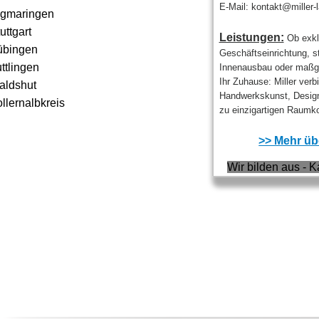
E-Mail: kontakt@miller-
igmaringen
uttgart
Leistungen:
Ob exkl
übingen
Geschäftseinrichtung, sti
ttlingen
Innenausbau oder maßge
Ihr Zuhause: Miller verb
aldshut
Handwerkskunst, Design
llernalbkreis
zu einzigartigen Raumko
>> Mehr übe
Wir bilden aus - K