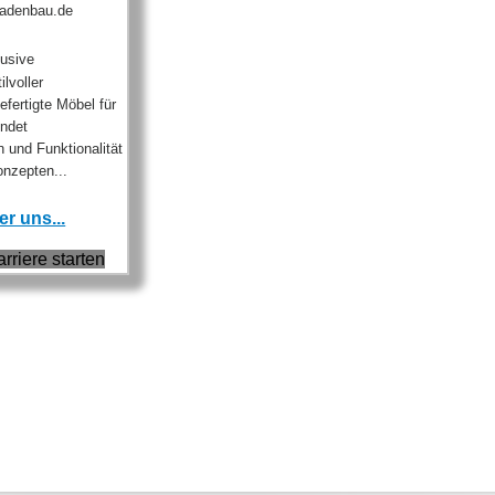
ladenbau.de
usive
lvoller
fertigte Möbel für
indet
 und Funktionalität
nzepten...
r uns...
arriere starten