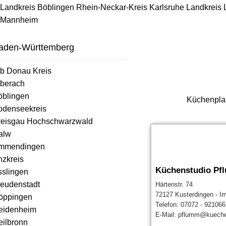
Landkreis Böblingen
Rhein-Neckar-Kreis
Karlsruhe
Landkreis
Mannheim
aden-Württemberg
lb Donau Kreis
iberach
öblingen
Küchenplan
odenseekreis
reisgau Hochschwarzwald
alw
mmendingen
nzkreis
Küchenstudio Pf
sslingen
reudenstadt
Härtenstr. 74
72127 Kusterdingen - 
öppingen
Telefon: 07072 - 921066
eidenheim
E-Mail: pflumm@kuech
eilbronn