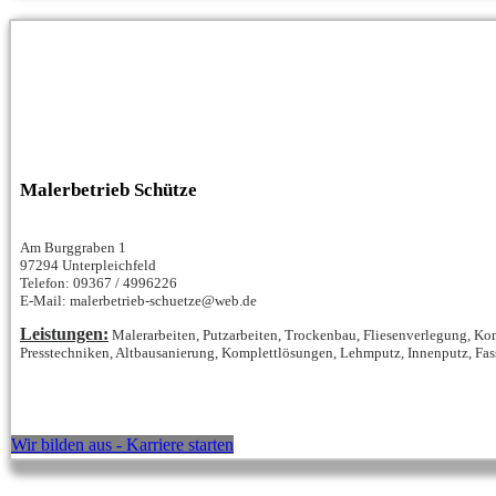
Malerbetrieb Schütze
Am Burggraben 1
97294 Unterpleichfeld
Telefon: 09367 / 4996226
E-Mail: malerbetrieb-schuetze@web.de
Leistungen:
Malerarbeiten, Putzarbeiten, Trockenbau, Fliesenverlegung, K
Presstechniken, Altbausanierung, Komplettlösungen, Lehmputz, Innenputz, Fass
Wir bilden aus - Karriere starten