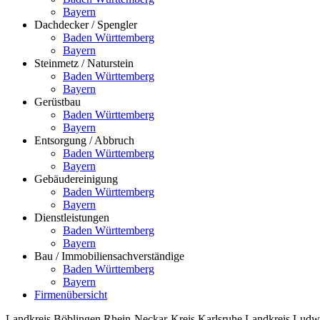
Bayern
Dachdecker / Spengler
Baden Württemberg
Bayern
Steinmetz / Naturstein
Baden Württemberg
Bayern
Gerüstbau
Baden Württemberg
Bayern
Entsorgung / Abbruch
Baden Württemberg
Bayern
Gebäudereinigung
Baden Württemberg
Bayern
Dienstleistungen
Baden Württemberg
Bayern
Bau / Immobiliensachverständige
Baden Württemberg
Bayern
Firmenübersicht
Landkreis Böblingen
Rhein-Neckar-Kreis
Karlsruhe
Landkreis Ludw