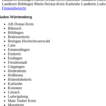
Landkreis Böblingen
Rhein-Neckar-Kreis
Karlsruhe
Landkreis Ludw
Firmenübersicht
Baden-Württemberg
Alb Donau Kreis
Biberach
Böblingen
Bodenseekreis
Breisgau Hochschwarzwald
Calw
Emmendingen
Enzkreis
Esslingen
Freudenstadt
Göppingen
Heidenheim
Heilbronn
Hohenlohekreis
Karlsruhe
Konstanz
Lörrach
Ludwigsburg
Main Tauber Kreis
Mannheim