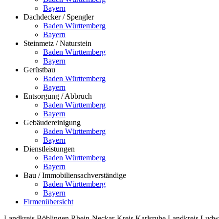
Bayern
Dachdecker / Spengler
Baden Württemberg
Bayern
Steinmetz / Naturstein
Baden Württemberg
Bayern
Gerüstbau
Baden Württemberg
Bayern
Entsorgung / Abbruch
Baden Württemberg
Bayern
Gebäudereinigung
Baden Württemberg
Bayern
Dienstleistungen
Baden Württemberg
Bayern
Bau / Immobiliensachverständige
Baden Württemberg
Bayern
Firmenübersicht
Landkreis Böblingen
Rhein-Neckar-Kreis
Karlsruhe
Landkreis Ludw