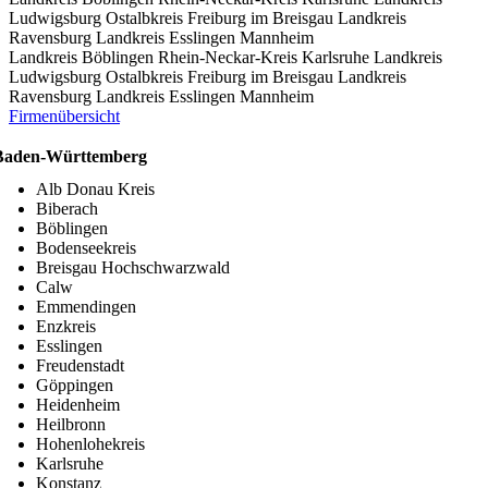
Ludwigsburg
Ostalbkreis
Freiburg im Breisgau
Landkreis
Ravensburg
Landkreis Esslingen
Mannheim
Landkreis Böblingen
Rhein-Neckar-Kreis
Karlsruhe
Landkreis
Ludwigsburg
Ostalbkreis
Freiburg im Breisgau
Landkreis
Ravensburg
Landkreis Esslingen
Mannheim
Firmenübersicht
Baden-Württemberg
Alb Donau Kreis
Biberach
Böblingen
Bodenseekreis
Breisgau Hochschwarzwald
Calw
Emmendingen
Enzkreis
Esslingen
Freudenstadt
Göppingen
Heidenheim
Heilbronn
Hohenlohekreis
Karlsruhe
Konstanz