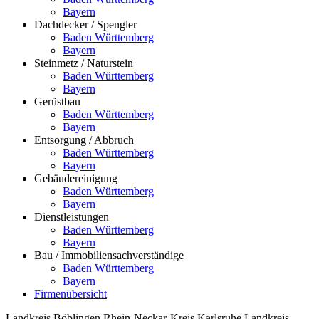
Bayern
Dachdecker / Spengler
Baden Württemberg
Bayern
Steinmetz / Naturstein
Baden Württemberg
Bayern
Gerüstbau
Baden Württemberg
Bayern
Entsorgung / Abbruch
Baden Württemberg
Bayern
Gebäudereinigung
Baden Württemberg
Bayern
Dienstleistungen
Baden Württemberg
Bayern
Bau / Immobiliensachverständige
Baden Württemberg
Bayern
Firmenübersicht
Landkreis Böblingen
Rhein-Neckar-Kreis
Karlsruhe
Landkreis