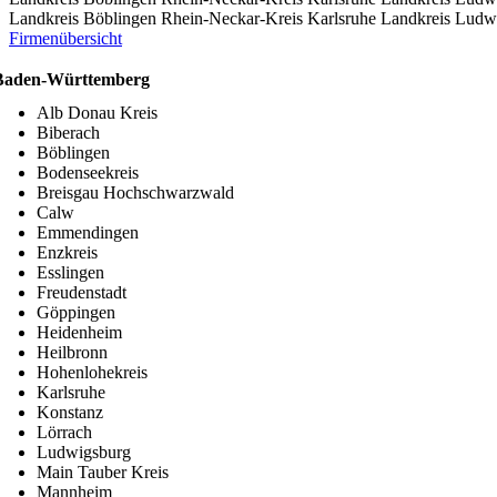
Landkreis Böblingen
Rhein-Neckar-Kreis
Karlsruhe
Landkreis Ludw
Firmenübersicht
Baden-Württemberg
Alb Donau Kreis
Biberach
Böblingen
Bodenseekreis
Breisgau Hochschwarzwald
Calw
Emmendingen
Enzkreis
Esslingen
Freudenstadt
Göppingen
Heidenheim
Heilbronn
Hohenlohekreis
Karlsruhe
Konstanz
Lörrach
Ludwigsburg
Main Tauber Kreis
Mannheim