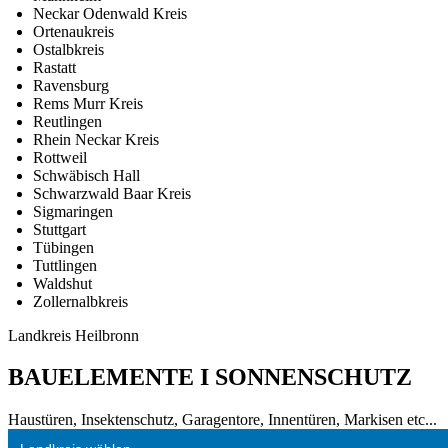
Neckar Odenwald Kreis
Ortenaukreis
Ostalbkreis
Rastatt
Ravensburg
Rems Murr Kreis
Reutlingen
Rhein Neckar Kreis
Rottweil
Schwäbisch Hall
Schwarzwald Baar Kreis
Sigmaringen
Stuttgart
Tübingen
Tuttlingen
Waldshut
Zollernalbkreis
Landkreis Heilbronn
BAUELEMENTE I SONNENSCHUTZ
Haustüren, Insektenschutz, Garagentore, Innentüren, Markisen etc...