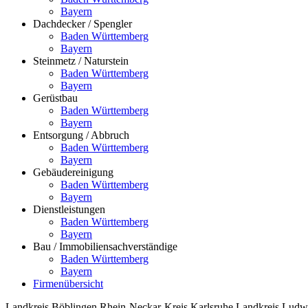
Bayern
Dachdecker / Spengler
Baden Württemberg
Bayern
Steinmetz / Naturstein
Baden Württemberg
Bayern
Gerüstbau
Baden Württemberg
Bayern
Entsorgung / Abbruch
Baden Württemberg
Bayern
Gebäudereinigung
Baden Württemberg
Bayern
Dienstleistungen
Baden Württemberg
Bayern
Bau / Immobiliensachverständige
Baden Württemberg
Bayern
Firmenübersicht
Landkreis Böblingen
Rhein-Neckar-Kreis
Karlsruhe
Landkreis Ludw