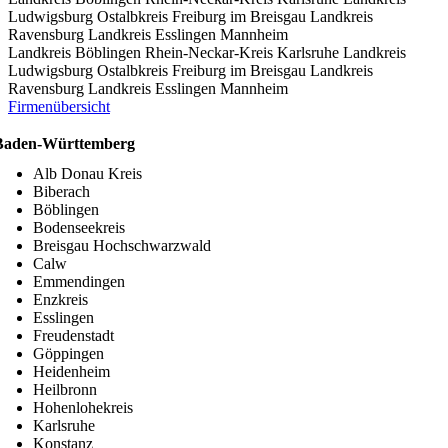
Ludwigsburg
Ostalbkreis
Freiburg im Breisgau
Landkreis
Ravensburg
Landkreis Esslingen
Mannheim
Landkreis Böblingen
Rhein-Neckar-Kreis
Karlsruhe
Landkreis
Ludwigsburg
Ostalbkreis
Freiburg im Breisgau
Landkreis
Ravensburg
Landkreis Esslingen
Mannheim
Firmenübersicht
Baden-Württemberg
Alb Donau Kreis
Biberach
Böblingen
Bodenseekreis
Breisgau Hochschwarzwald
Calw
Emmendingen
Enzkreis
Esslingen
Freudenstadt
Göppingen
Heidenheim
Heilbronn
Hohenlohekreis
Karlsruhe
Konstanz