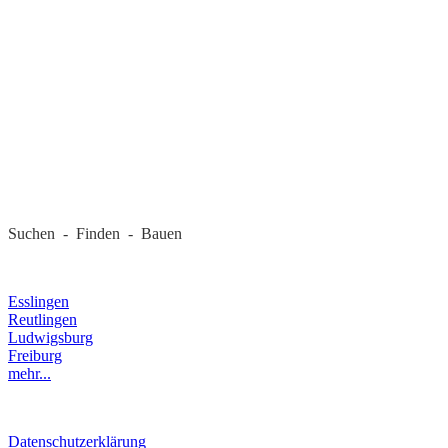
REGIONALE FIRMEN
Suchen - Finden - Bauen
LANDKREIS
Esslingen
Reutlingen
Ludwigsburg
Freiburg
mehr...
RECHTLICHES
Datenschutzerklärung