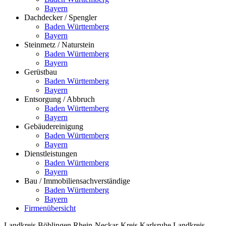
Bayern
Dachdecker / Spengler
Baden Württemberg
Bayern
Steinmetz / Naturstein
Baden Württemberg
Bayern
Gerüstbau
Baden Württemberg
Bayern
Entsorgung / Abbruch
Baden Württemberg
Bayern
Gebäudereinigung
Baden Württemberg
Bayern
Dienstleistungen
Baden Württemberg
Bayern
Bau / Immobiliensachverständige
Baden Württemberg
Bayern
Firmenübersicht
Landkreis Böblingen
Rhein-Neckar-Kreis
Karlsruhe
Landkreis