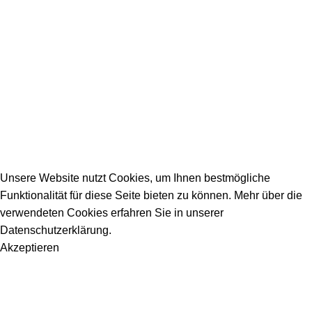
Firmeneintrag
Allgemeine Fragen
_________________________________________
info@dein-bauportal.de
2026 Copyright DEIN-BAUPORTAL
Schreiner, Maler, Fliesenleger, GalaBau, Elektriker,
Bauunternehmen, Küchenbau...
Unsere Website nutzt Cookies, um Ihnen bestmögliche
Funktionalität für diese Seite bieten zu können. Mehr über die
verwendeten Cookies erfahren Sie in unserer
Datenschutzerklärung.
Akzeptieren