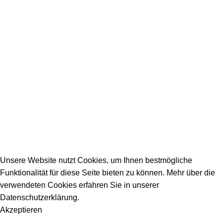
SERVICE / KONTAKT
Firmeneintrag
Allgemeine Fragen
_________________________________________
info@dein-bauportal.de
2026 Copyright DEIN-BAUPORTAL
Schreiner, Maler, Fliesenleger, GalaBau, Elektriker,
Bauunternehmen, Küchenbau...
Unsere Website nutzt Cookies, um Ihnen bestmögliche
Funktionalität für diese Seite bieten zu können. Mehr über die
verwendeten Cookies erfahren Sie in unserer
Datenschutzerklärung.
Akzeptieren