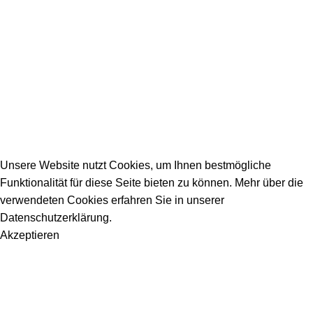
Allgemeine Fragen
_________________________________________
info@dein-bauportal.de
2026 Copyright DEIN-BAUPORTAL
Schreiner, Maler, Fliesenleger, GalaBau, Elektriker,
Bauunternehmen, Küchenbau...
Unsere Website nutzt Cookies, um Ihnen bestmögliche
Funktionalität für diese Seite bieten zu können. Mehr über die
verwendeten Cookies erfahren Sie in unserer
Datenschutzerklärung.
Akzeptieren