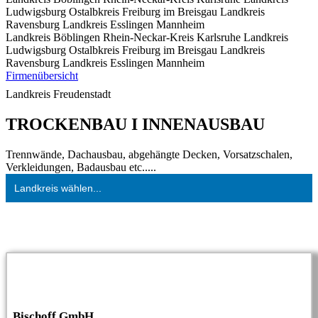
Ludwigsburg
Ostalbkreis
Freiburg im Breisgau
Landkreis
Ravensburg
Landkreis Esslingen
Mannheim
Landkreis Böblingen
Rhein-Neckar-Kreis
Karlsruhe
Landkreis
Ludwigsburg
Ostalbkreis
Freiburg im Breisgau
Landkreis
Ravensburg
Landkreis Esslingen
Mannheim
Firmenübersicht
Landkreis Freudenstadt
TROCKENBAU I INNENAUSBAU
Trennwände, Dachausbau, abgehängte Decken, Vorsatzschalen,
Verkleidungen, Badausbau etc.....
Landkreis wählen...
Bi­sch­off GmbH