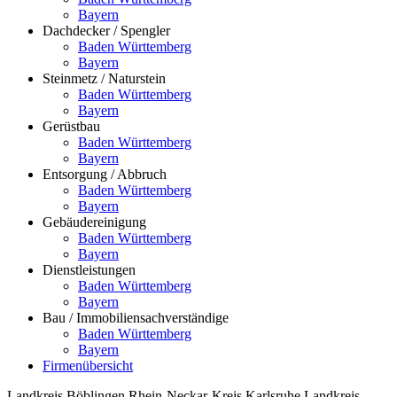
Bayern
Dachdecker / Spengler
Baden Württemberg
Bayern
Steinmetz / Naturstein
Baden Württemberg
Bayern
Gerüstbau
Baden Württemberg
Bayern
Entsorgung / Abbruch
Baden Württemberg
Bayern
Gebäudereinigung
Baden Württemberg
Bayern
Dienstleistungen
Baden Württemberg
Bayern
Bau / Immobiliensachverständige
Baden Württemberg
Bayern
Firmenübersicht
Landkreis Böblingen
Rhein-Neckar-Kreis
Karlsruhe
Landkreis