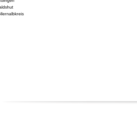
ttlingen
ldshut
llernalbkreis