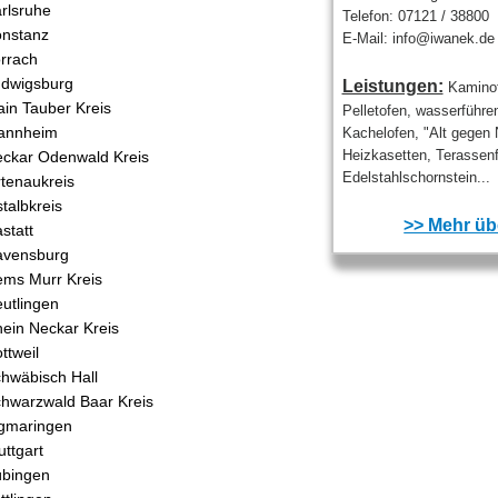
rlsruhe
Telefon: 07121 / 38800
nstanz
E-Mail: info@iwanek.de
rrach
dwigsburg
Leistungen:
Kaminof
in Tauber Kreis
Pelletofen, wasserführe
annheim
Kachelofen, "Alt gegen 
Heizkasetten, Terassenf
ckar Odenwald Kreis
Edelstahlschornstein...
tenaukreis
talbkreis
>> Mehr übe
statt
avensburg
ms Murr Kreis
utlingen
ein Neckar Kreis
ttweil
hwäbisch Hall
hwarzwald Baar Kreis
gmaringen
uttgart
bingen