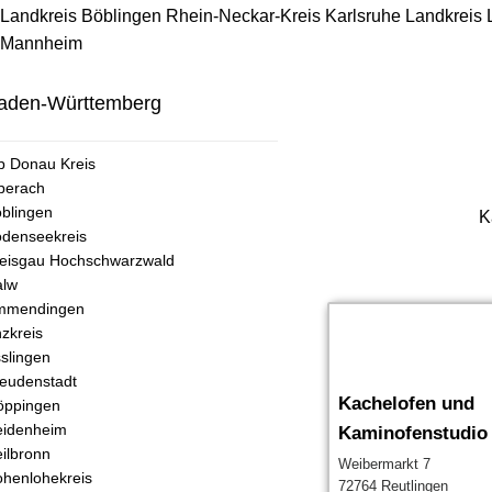
Landkreis Böblingen
Rhein-Neckar-Kreis
Karlsruhe
Landkreis
Mannheim
aden-Württemberg
b Donau Kreis
berach
blingen
K
denseekreis
eisgau Hochschwarzwald
alw
mmendingen
zkreis
slingen
eudenstadt
Kachelofen und
öppingen
eidenheim
Kaminofenstudio
ilbronn
Weibermarkt 7
henlohekreis
72764 Reutlingen