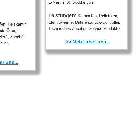
E-Mail: info@wodtke.com
Leistungen:
Kaminofen, Pelletofen,
Elektrowärme, Differenzdruck-Controller,
en, Heizkamin,
Technisches Zubehör, Service-Produkte...
nde Öfen,
Neu", Zubehör,
>> Mehr über uns...
euer,
r uns...